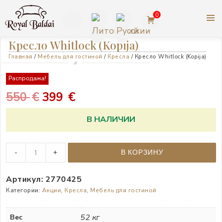
Перейти
0
к
содержимому
КОРОЛЕВСКАЯ МЕБЕЛЬ |
+370
Кресло Whitlock (Kopija)
АМЕРИКАНСКАЯ МЕБЕЛЬ
Главная
/
Мебель для гостиной
/
Кресла
/ Кресло Whitlock (Kopija)
623
ASHLEY
77727
Распродажа!
Первоначальная
Текущая
550
€
399
€
цена
цена:
В НАЛИЧИИ
составляла
399 €.
Кресло
550 €.
-
+
В КОРЗИНУ
Whitlock
(Kopija)
Артикул:
2770425
quantity
Категории:
Акции
,
Кресла
,
Мебель для гостиной
52 кг
Вес