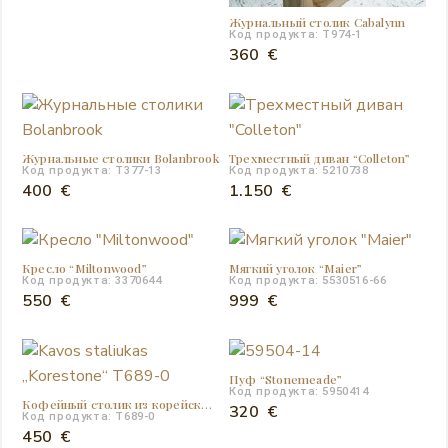
Журнальный столик Cabalynn
Код продукта: T974-1
360
€
Журнальные столики Bolanbrook
Трехместный диван “Colleton”
Код продукта: T377-13
Код продукта: 5210738
400
€
1.150
€
Кресло “Miltonwood”
Мягкий уголок “Maier”
Код продукта: 3370644
Код продукта: 5530516-66
550
€
999
€
Пуф “Stonemeade”
Код продукта: 5950414
Кофейный столик из корейского камня
320
€
Код продукта: T689-0
450
€