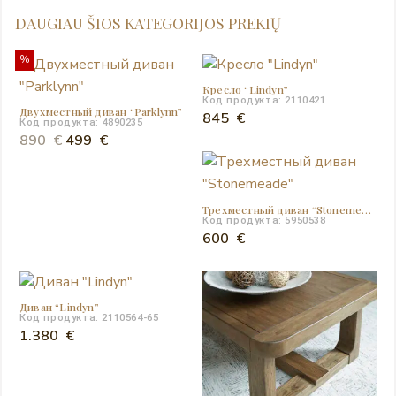
DAUGIAU ŠIOS KATEGORIJOS PREKIŲ
%
Кресло “Lindyn”
Код продукта: 2110421
Двухместный диван “Parklynn”
845
€
Код продукта: 4890235
Первоначальная
Текущая
890
€
499
€
цена
цена:
составляла
499 €.
890 €.
Трехместный диван “Stonemeade”
Код продукта: 5950538
600
€
Диван “Lindyn”
Код продукта: 2110564-65
1.380
€