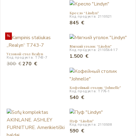
Кресло “Lindyn”
Код продукта: 2110521
845
€
%
Мягкий уголок “Lindyn”
Код продукта: 2110564-17
Угловой стол Realyn
1.500
€
Код продукта: T743-7
Первоначальная
Текущая
300
€
270
€
цена
цена:
составляла
270 €.
300 €.
Кофейный столик “Johnelle”
Код продукта: T776-1
540
€
Пуф “Lindyn”
Код продукта: 2110508
590
€