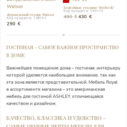
Кофейные столики “Roybeck”
Код продукта: T411-13
Журнальный столик Watson
Первоначальная
Текущая
490
€
430
€
Код продукта: T4814-1
цена
цена:
290
€
составляла
430 €.
490 €.
ГОСТИНАЯ – САМОЕ ВАЖНОЕ ПРОСТРАНСТВО
В ДОМЕ
Важнейшее помещение дома – гостиная, интерьеру
которой уделяется наибольшее внимание, так как
эта зона является представительной. Мебель Royal
в ассортименте магазина – это американская
мебель для гостиной ASHLEY, отличающаяся
качеством и дизайном.
КАЧЕСТВО, КЛАССИКА И УДОБСТВО –
САМЫЕ ЦЕННЫЕ ЧЕРТЫ МЕБЕЛИ ДЛЯ