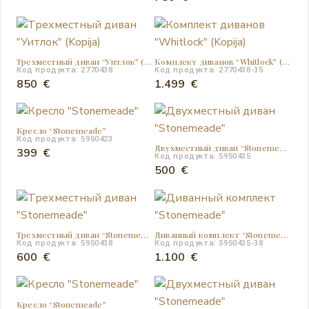
составляла
399 €.
550 €.
Трехместный диван “Уитлок” (Kopija)
Комплект диванов “Whitlock” (Kopija)
Код продукта: 2770438
Код продукта: 2770438-35
850
€
1.499
€
Кресло “Stonemeade”
Код продукта: 5950423
Двухместный диван “Stonemeade”
399
€
Код продукта: 5950435
500
€
Трехместный диван “Stonemeade”
Диванный комплект “Stonemeade”
Код продукта: 5950438
Код продукта: 5950435-38
600
€
1.100
€
Кресло “Stonemeade”