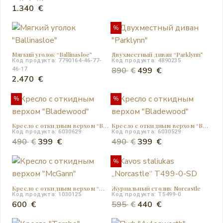
цена
цена:
1.340
€
составляла
399 €.
%
740 €.
Мягкий уголок “Ballinasloe”
Двухместный диван “Parklynn”
Код продукта: 7790164-46-77-
Код продукта: 4890235
Первоначальная
Текущая
890
€
499
€
46-17
2.470
€
цена
цена:
составляла
499 €.
%
%
890 €.
Кресло с откидным верхом “Bladewood”
Кресло с откидным верхом “Bladewood”
Код продукта: 6030629
Код продукта: 6030529
Первоначальная
Текущая
Первоначальная
Текущая
490
€
399
€
490
€
399
€
цена
цена:
цена
цена:
%
составляла
399 €.
составляла
399 €.
490 €.
490 €.
Кресло с откидным верхом “McGann”
Журнальный столик Norcastle
Код продукта: 1030125
Код продукта: T5499-0
Первоначальная
Текущая
600
€
595
€
440
€
цена
цена: