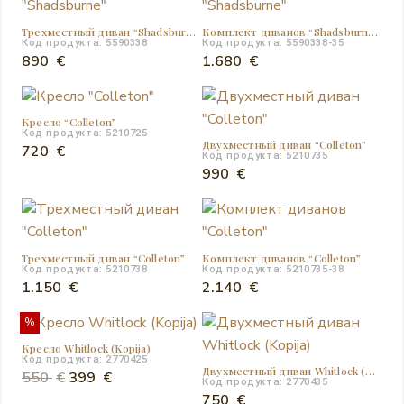
Трехместный диван “Shadsburne”
Комплект диванов “Shadsburne”
Код продукта: 5590338
Код продукта: 5590338-35
890
€
1.680
€
Кресло “Colleton”
Код продукта: 5210725
Двухместный диван “Colleton”
720
€
Код продукта: 5210735
990
€
Трехместный диван “Colleton”
Комплект диванов “Colleton”
Код продукта: 5210738
Код продукта: 5210735-38
1.150
€
2.140
€
%
Кресло Whitlock (Kopija)
Код продукта: 2770425
Двухместный диван Whitlock (Kopija)
Первоначальная
Текущая
550
€
399
€
Код продукта: 2770435
цена
цена:
750
€