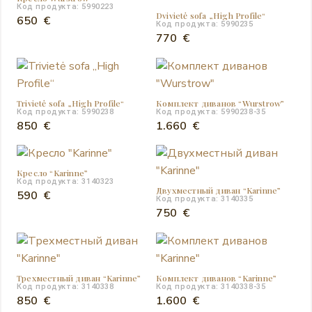
Код продукта: 5990223
Dvivietė sofa „High Profile“
650
€
Код продукта: 5990235
770
€
Trivietė sofa „High Profile“
Комплект диванов “Wurstrow”
Код продукта: 5990238
Код продукта: 5990238-35
850
€
1.660
€
Кресло “Karinne”
Код продукта: 3140323
Двухместный диван “Karinne”
590
€
Код продукта: 3140335
750
€
Трехместный диван “Karinne”
Комплект диванов “Karinne”
Код продукта: 3140338
Код продукта: 3140338-35
850
€
1.600
€