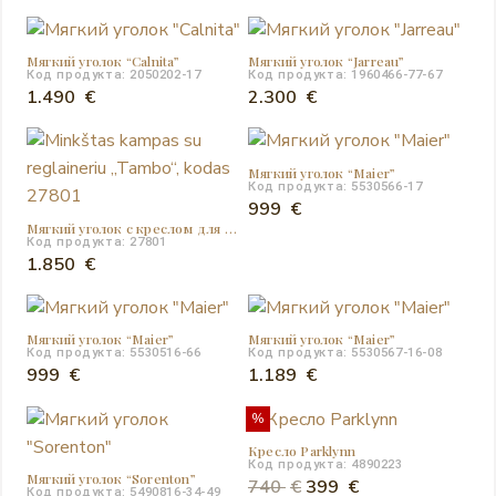
Мягкий уголок “Calnita”
Мягкий уголок “Jarreau”
Код продукта: 2050202-17
Код продукта: 1960466-77-67
1.490
€
2.300
€
Мягкий уголок “Maier”
Код продукта: 5530566-17
999
€
Мягкий уголок с креслом для отдыха “Tambo”
Код продукта: 27801
1.850
€
Мягкий уголок “Maier”
Мягкий уголок “Maier”
Код продукта: 5530516-66
Код продукта: 5530567-16-08
999
€
1.189
€
%
Кресло Parklynn
Код продукта: 4890223
Мягкий уголок “Sorenton”
Первоначальная
Текущая
740
€
399
€
Код продукта: 5490816-34-49