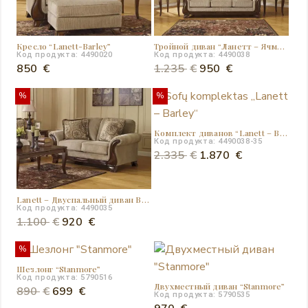
Кресло “Lanett-Barley”
Тройной диван “Ланетт – Ячмень”
Код продукта: 4490020
Код продукта: 4490038
Первоначальная
Текущая
850
€
1.235
€
950
€
цена
цена:
%
%
составляла
950 €.
1.235 €.
Комплект диванов “Lanett – Barley”
Код продукта: 4490038-35
Первоначальная
Текущая
2.335
€
1.870
€
цена
цена:
составляла
1.870 €.
Lanett – Двуспальный диван Barley
2.335 €.
Код продукта: 4490035
Первоначальная
Текущая
1.100
€
920
€
цена
цена:
%
составляла
920 €.
Шезлонг “Stanmore”
1.100 €.
Код продукта: 5790516
Двухместный диван “Stanmore”
Первоначальная
Текущая
890
€
699
€
Код продукта: 5790535
цена
цена: