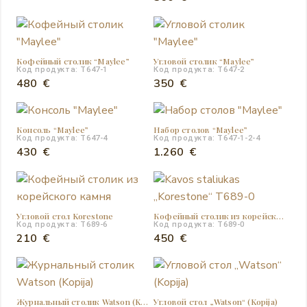
Кофейный столик “Maylee”
Угловой столик “Maylee”
Код продукта: T647-1
Код продукта: T647-2
480
€
350
€
Консоль “Maylee”
Набор столов “Maylee”
Код продукта: T647-4
Код продукта: T647-1-2-4
430
€
1.260
€
Угловой стол Korestone
Кофейный столик из корейского камня
Код продукта: T689-6
Код продукта: T689-0
210
€
450
€
Журнальный столик Watson (Kopija)
Угловой стол „Watson“ (Kopija)