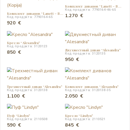
Комплект диванов “Lanett – Barley” (Kopija)
Код продукта: 7790164-46-65
Комплект диванов “Lanett – Barley” (Kopija) (Kopija)
1.270
€
Код продукта: 7790164-65
920
€
Кресло “Аlеsаndra”
Код продукта: 3120123
Двухместный диван “Аlеsаndra”
850
€
Код продукта: 3120135
950
€
Трехместный диван “Аlеsаndra”
Комплект диванов “Аlеsаndra”
Код продукта: 3120138
Код продукта: 3120138-35
1.100
€
2.050
€
Пуф “Lindyn”
Кресло “Lindyn”
Код продукта: 2110508
Код продукта: 2110521
590
€
845
€