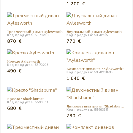
1.200
€
Трехместный диван Aylesworth
Двуспальный диван Aylesworth
Код продукта: 5370238
Код продукта: 5370235
870
€
770
€
Кресло Aylesworth
Код продукта: 5370223
Комплект диванов “Aylesworth”
490
€
Код продукта: 5370238-35
1.640
€
Кресло “Shadsburne”
Код продукта: 5590361
Двухместный диван “Shadsburne”
680
€
Код продукта: 5590335
790
€