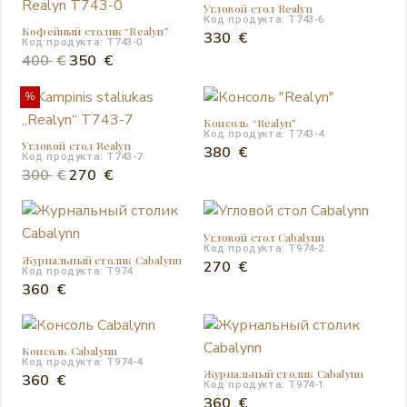
Угловой стол Realyn
515 €.
Код продукта: T743-6
Кофейный столик “Realyn”
330
€
Код продукта: T743-0
Первоначальная
Текущая
400
€
350
€
цена
цена:
%
составляла
350 €.
Консоль “Realyn”
400 €.
Код продукта: T743-4
Угловой стол Realyn
380
€
Код продукта: T743-7
Первоначальная
Текущая
300
€
270
€
цена
цена:
составляла
270 €.
Угловой стол Cabalynn
300 €.
Код продукта: T974-2
Журнальный столик Cabalynn
270
€
Код продукта: T974
360
€
Консоль Cabalynn
Код продукта: T974-4
Журнальный столик Cabalynn
360
€
Код продукта: T974-1
360
€