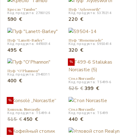
составляла
440 €.
Кресло “Тambo”
Пуф “Aylesworth”
595 €.
Код продукта: 2780125
Код продукта: 5370214
590
€
220
€
Пуф “Lanett-Barley”
Пуф “Stonemeade”
Код продукта: 4490014
Код продукта: 5950414
495
€
320
€
%
Пуф “O’Phannon”
Код продукта: 2940311
Стол Norcastle
400
€
Код продукта: T5499-6
Первоначальная
Текущая
525
€
399
€
цена
цена:
%
составляла
399 €.
Консоль Norcastle
Стол Norcastle
525 €.
Код продукта: T5499-4
Код продукта: T5499
Первоначальная
Текущая
515
€
450
€
440
€
цена
цена:
%
составляла
450 €.