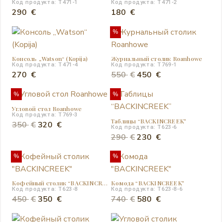
Код продукта: T471-1
Код продукта: T471-2
290
€
180
€
%
Консоль „Watson“ (Kopija)
Журнальный столик Roanhowe
Код продукта: T471-4
Код продукта: T769-1
Первоначальная
Текущая
270
€
550
€
450
€
цена
цена:
%
%
составляла
450 €.
Угловой стол Roanhowe
550 €.
Код продукта: T769-3
Таблицы “BACKINCREEK”
Первоначальная
Текущая
350
€
320
€
Код продукта: T623-6
цена
цена:
Первоначальная
Текущая
290
€
230
€
составляла
320 €.
цена
цена:
%
%
350 €.
составляла
230 €.
290 €.
Кофейный столик “BACKINCREEK”
Комодa “BACKINCREEK”
Код продукта: T623-8
Код продукта: T623-8-6
Первоначальная
Текущая
Первоначальная
Текущая
450
€
350
€
740
€
580
€
цена
цена:
цена
цена: