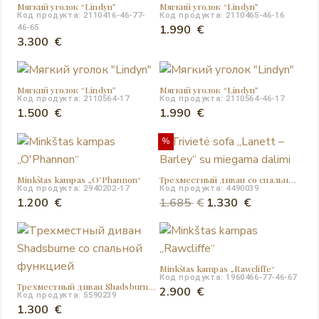
Мягкий уголок “Lindyn”
Мягкий уголок “Lindyn”
Код продукта: 2110416-46-77-
Код продукта: 2110465-46-16
1.990
€
46-65
3.300
€
Мягкий уголок “Lindyn”
Мягкий уголок “Lindyn”
Код продукта: 2110564-17
Код продукта: 2110564-46-17
1.500
€
1.990
€
%
Minkštas kampas „O’Phannon“
Трехместный диван со спальным местом “Lanett – Barley”
Код продукта: 2940202-17
Код продукта: 4490039
Первоначальная
Текущая
1.200
€
1.685
€
1.330
€
цена
цена:
составляла
1.330 €.
1.685 €.
Minkštas kampas „Rawcliffe“
Код продукта: 1960466-77-46-67
Трехместный диван Shadsburne со спальной функцией
2.900
€
Код продукта: 5590239
1.300
€