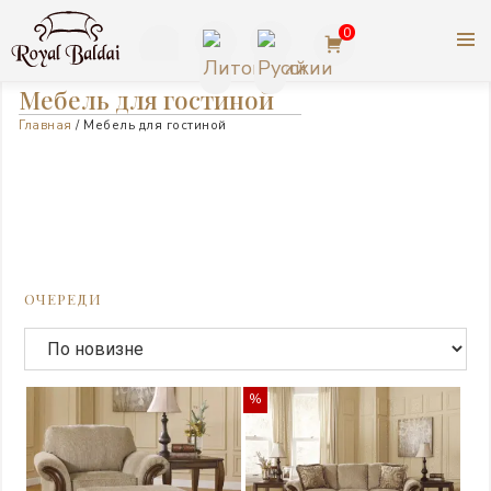
Перейти
0
к
содержимому
КОРОЛЕВСКАЯ МЕБЕЛЬ |
+370
Мебель для гостиной
АМЕРИКАНСКАЯ МЕБЕЛЬ
Главная
/ Мебель для гостиной
623
ASHLEY
77727
ОЧЕРЕДИ
%