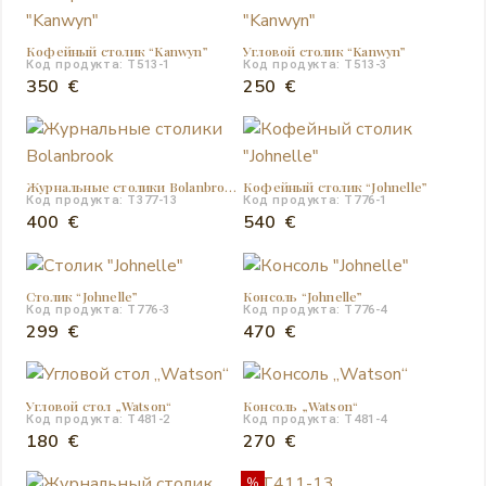
составляла
350 €.
составляла
580 €.
450 €.
740 €.
Кофейный столик “Kanwyn”
Угловой столик “Kanwyn”
Код продукта: T513-1
Код продукта: T513-3
350
€
250
€
Журнальные столики Bolanbrook
Кофейный столик “Johnelle”
Код продукта: T377-13
Код продукта: T776-1
400
€
540
€
Столик “Johnelle”
Консоль “Johnelle”
Код продукта: T776-3
Код продукта: T776-4
299
€
470
€
Угловой стол „Watson“
Консоль „Watson“
Код продукта: T481-2
Код продукта: T481-4
180
€
270
€
%