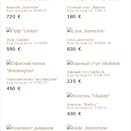
970 €.
350 €.
Komoda „Koreston“
Угловой стол „Watson“
Код продукта: B689-31
Код продукта: T481-2
720
€
180
€
Пуф “Lindyn”
Lova „Koreston“
Код продукта: 2110508
Код продукта: B68956-58
590
€
830
€
Барный стул Valebeck
Код продукта: D546-530
Офисная полка “Breckington”
225
€
Код продукта: H769-70
450
€
Консоль “Maylee”
Код продукта: T647-4
430
€