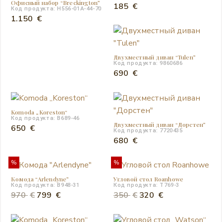
Офисный набор “Breckington”
185
€
Код продукта: H556-01A-44-70
1.150
€
Двухместный диван “Tulen”
Код продукта: 9860686
690
€
Komoda „Koreston“
Код продукта: B689-46
Двухместный диван “Дорстен”
650
€
Код продукта: 7720435
680
€
%
%
Комодa “Arlendyne”
Угловой стол Roanhowe
Код продукта: B948-31
Код продукта: T769-3
Первоначальная
Текущая
Первоначальная
Текущая
970
€
799
€
350
€
320
€
цена
цена:
цена
цена:
составляла
799 €.
составляла
320 €.