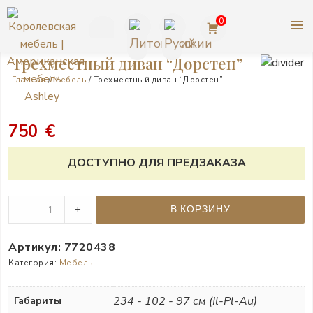
Перейти
0
к
содержимому
+370
Трехместный диван “Дорстен”
Главная
/
Мебель
/ Трехместный диван “Дорстен”
623
КОРОЛЕВСКАЯ МЕБЕЛЬ |
77727
750
€
АМЕРИКАНСКАЯ МЕБЕЛЬ
ASHLEY
ДОСТУПНО ДЛЯ ПРЕДЗАКАЗА
Трехместный
-
+
В КОРЗИНУ
диван
"Дорстен"
Артикул:
7720438
quantity
Категория:
Мебель
234 - 102 - 97 см (Il-Pl-Au)
Габариты