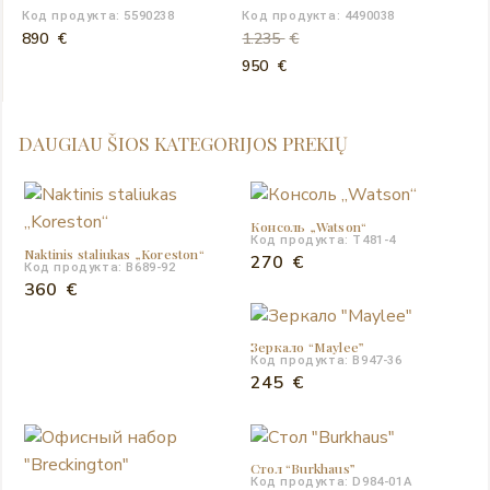
Код продукта: 5590238
Код продукта: 4490038
890
€
1.235
€
Первоначальная
Текущая
950
€
цена
цена:
составляла
950 €.
DAUGIAU ŠIOS KATEGORIJOS PREKIŲ
1.235 €.
Консоль „Watson“
Код продукта: T481-4
Naktinis staliukas „Koreston“
270
€
Код продукта: B689-92
360
€
Зеркало “Мaylee”
Код продукта: B947-36
245
€
Cтол “Burkhaus”
Код продукта: D984-01A