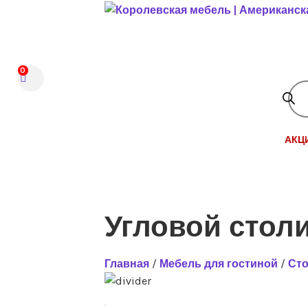
Перейти
к
содержимому
0
ПОИ
ТОВ
АКЦ
Угловой стол
Главная
/
Мебель для гостиной
/
Ст