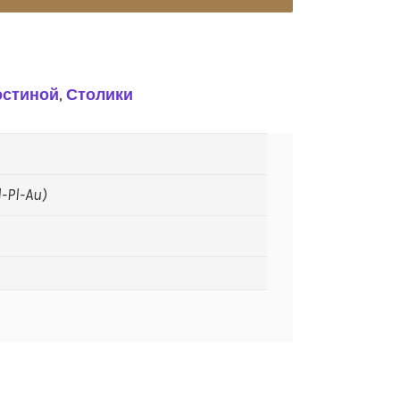
остиной
,
Столики
Il-Pl-Au)