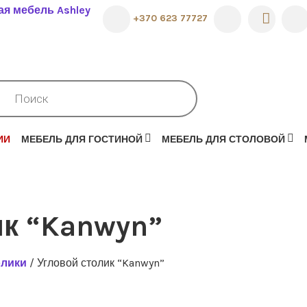
КОРОЛЕВСКАЯ
+370 623 77727
АМЕРИКАНСК
ASHLEY
СК
АРОВ
ИИ
МЕБЕЛЬ ДЛЯ ГОСТИНОЙ
МЕБЕЛЬ ДЛЯ СТОЛОВОЙ
ик “Kanwyn”
олики
/ Угловой столик “Kanwyn”