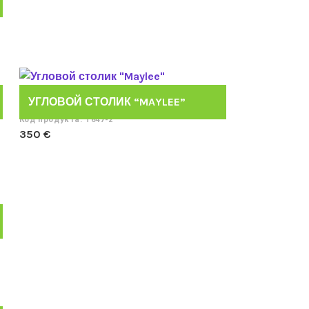
УГЛОВОЙ СТОЛИК “MAYLEE”
Код продукта: T647-2
350
€