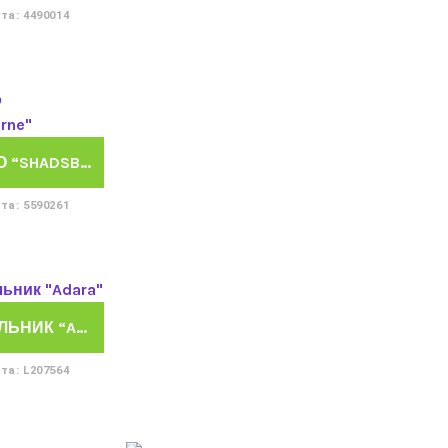
та: 4490014
КРЕСЛО “SHADSBURNE”
та: 5590261
СВЕТИЛЬНИК “ADARA”
та: L207564