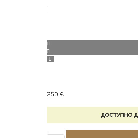
250
€
ДОСТУПНО Д
Угловой
-
столик