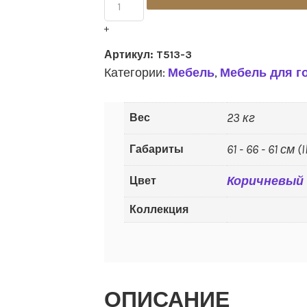
"Kanwyn"
quantity
+
Артикул:
T513-3
Категории:
Мебель
,
Мебель для г
23 кг
Вес
61 - 66 - 61 см (
Габариты
Коричневый
Цвет
Коллекция
ОПИСАНИЕ