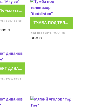
КРОВАТЬ “MAYLEE”
та: B947-56-58-
ТУМБА ПОД ТЕЛЕВИЗОР “RODDINTON”
ервоначальная
Текущая
.099
€
Код продукта: W701-88
ена
цена:
880
€
оставляла
1.099 €.
.300 €.
КОМПЛЕКТ ДИВАНОВ “WURSTROW”
та: 5990238-35