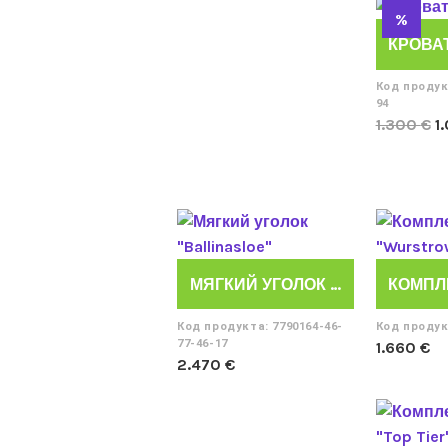
%
Код продук
94
П
1.300
€
1
ц
с
1
МЯГКИЙ УГОЛОК “BALLINASLOE”
Код продукта: 7790164-46-
Код продук
77-46-17
1.660
€
2.470
€