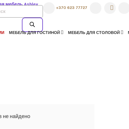
КОРОЛЕВСКАЯ
+370 623 77727
К
АМЕРИКАНСК
РОВ
ASHLEY
ИИ
МЕБЕЛЬ ДЛЯ ГОСТИНОЙ
МЕБЕЛЬ ДЛЯ СТОЛОВОЙ
в не найдено