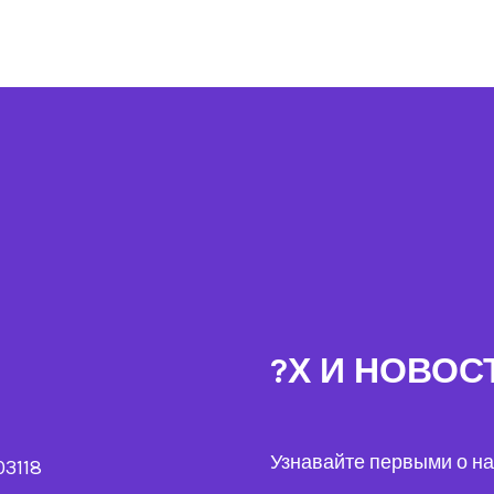
?Х И НОВОС
Узнавайте первыми о на
03118