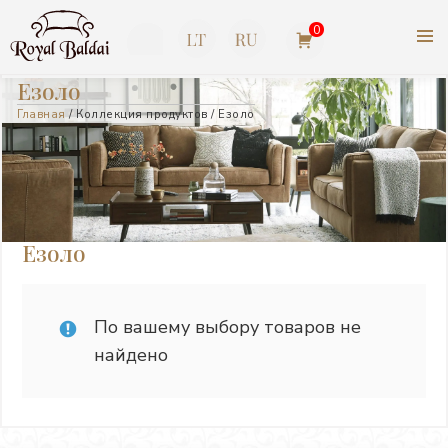
Перейти
0
к
содержимому
КОРОЛЕВСКАЯ МЕБЕЛЬ |
+370
Езоло
АМЕРИКАНСКАЯ МЕБЕЛЬ
Главная
/ Коллекция продуктов / Езоло
623
ASHLEY
77727
Езоло
По вашему выбору товаров не
найдено