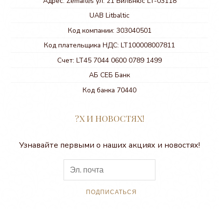
Адрес: Žemaitės ул. 21 Вильнюс LT-03118
UAB Litbaltic
Код компании: 303040501
Код плательщика НДС: LT100008007811
Счет: LT45 7044 0600 0789 1499
АБ СЕБ Банк
Код банка 70440
?Х И НОВОСТЯХ!
Узнавайте первыми о наших акциях и новостях!