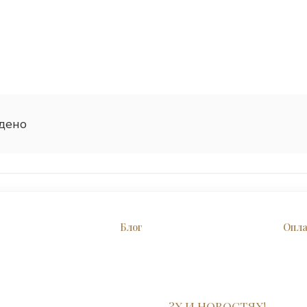
дено
Блог
Опл
?Х И НОВОСТЯХ!