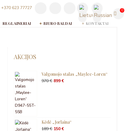
+370 623 77727
0
REGLAINERIAI
BIURO BALDAI
KONTAKTAI
AKCIJOS
Valgomojo stalas „Maylee-Loren“
Original
Current
970
€
899
€
price
price
was:
is:
970 €.
899 €.
Kėdė „Jorlaina“
Original
Current
189
€
150
€