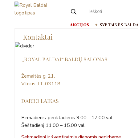
Pereiti
PRODUCTS
SEARCH
prie
ROYAL
turinio
AKCIJOS
SVETAINĖS BALDA
BALDAI |
Kontaktai
AMERIKIETIŠKI
ASHLEY
„ROYAL BALDAI“ BALDŲ SALONAS
BALDAI
Žemaitės g. 21,
Vilnius, LT-03118
DARBO LAIKAS
Pirmadienis-penktadienis 9.00 – 17.00 val.
Šeštadienį 11.00 – 15.00 val.
Sekmadienį ir šventinėmis dienomis nedirbame.