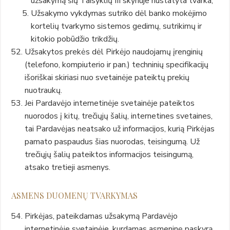
užsakymą šių Taisyklių III skyriuje nustatyta tvarka;
Užsakymo vykdymas sutriko dėl banko mokėjimo
kortelių tvarkymo sistemos gedimų, sutrikimų ir
kitokio pobūdžio trikdžių.
Užsakytos prekės dėl Pirkėjo naudojamų įrenginių
(telefono, kompiuterio ir pan.) techninių specifikacijų
išoriškai skiriasi nuo svetainėje pateiktų prekių
nuotraukų.
Jei Pardavėjo internetinėje svetainėje pateiktos
nuorodos į kitų, trečiųjų šalių, internetines svetaines,
tai Pardavėjas neatsako už informacijos, kurią Pirkėjas
pamato paspaudus šias nuorodas, teisingumą. Už
trečiųjų šalių pateiktos informacijos teisingumą,
atsako tretieji asmenys.
ASMENS DUOMENŲ TVARKYMAS
Pirkėjas, pateikdamas užsakymą Pardavėjo
internetinėje svetainėje, kurdamas asmeninę paskyrą