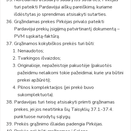
turi pateikti Pardavėjui aiškų pareiškimą, kuriame
išdėstytas jo sprendimas atsisakyti sutarties.
Grąžindamas prekes Pirkėjas privalo pateikti
Pardavėjui prekių įsigijimą patvirtinantį dokumentą –
PVM sąskaitą-faktūrą.
Grąžinamos kokybiškos prekės turi būti:
Nenaudotos;
Tvarkingos išvaizdos;
Originalioje, nepažeistoje pakuotėje (pakuotės
pažeidimu nelaikomi tokie pažeidimai, kurie yra būtini
prekei apžiūrėti);
Pilnos komplektacijos (jei prekė buvo
sukomplektuota).
Pardavėjas turi teisę atsisakyti priimti grąžinamas
prekes, jei jos neatitinka šių Taisyklių 37.1.-37.4.
punktuose nurodytų sąlygų.
Prekės grąžinimo išlaidas padengia Pirkėjas.