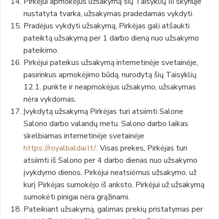
Pirkėjui apmokėjus užsakymą šių Taisyklių III skyriuje
nustatyta tvarka, užsakymas pradedamas vykdyti.
Pradėjus vykdyti užsakymą, Pirkėjas gali atšaukti
pateiktą užsakymą per 1 darbo dieną nuo užsakymo
pateikimo.
Pirkėjui pateikus užsakymą internetinėje svetainėje,
pasirinkus apmokėjimo būdą, nurodytą šių Taisyklių
12.1. punkte ir neapmokėjus užsakymo, užsakymas
nėra vykdomas.
Įvykdytą užsakymą Pirkėjas turi atsiimti Salone
Salono darbo valandų metu. Salono darbo laikas
skelbiamas internetinėje svetainėje
https://royalbaldai.lt/
. Visas prekes, Pirkėjas turi
atsiimti iš Salono per 4 darbo dienas nuo užsakymo
įvykdymo dienos. Pirkėjui neatsiėmus užsakymo, už
kurį Pirkėjas sumokėjo iš anksto, Pirkėjui už užsakymą
sumokėti pinigai nėra grąžinami.
Pateikiant užsakymą, galimas prekių pristatymas per