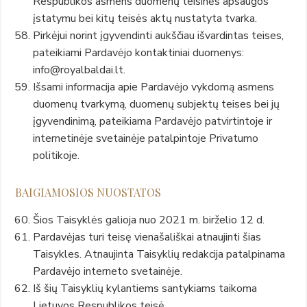
Respublikos asmens duomenų teisinės apsaugos
įstatymu bei kitų teisės aktų nustatyta tvarka.
Pirkėjui norint įgyvendinti aukščiau išvardintas teises,
pateikiami Pardavėjo kontaktiniai duomenys:
info@royalbaldai.lt.
Išsami informacija apie Pardavėjo vykdomą asmens
duomenų tvarkymą, duomenų subjektų teises bei jų
įgyvendinimą, pateikiama Pardavėjo patvirtintoje ir
internetinėje svetainėje patalpintoje Privatumo
politikoje.
BAIGIAMOSIOS NUOSTATOS
Šios Taisyklės galioja nuo 2021 m. birželio 12 d.
Pardavėjas turi teisę vienašališkai atnaujinti šias
Taisykles. Atnaujinta Taisyklių redakcija patalpinama
Pardavėjo interneto svetainėje.
Iš šių Taisyklių kylantiems santykiams taikoma
Lietuvos Respublikos teisė.