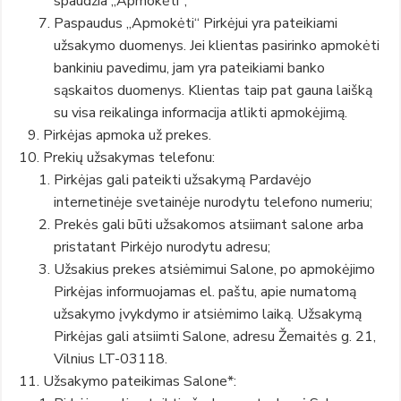
spaudžia „Apmokėti“;
Paspaudus „Apmokėti“ Pirkėjui yra pateikiami
užsakymo duomenys. Jei klientas pasirinko apmokėti
bankiniu pavedimu, jam yra pateikiami banko
sąskaitos duomenys. Klientas taip pat gauna laišką
su visa reikalinga informacija atlikti apmokėjimą.
Pirkėjas apmoka už prekes.
Prekių užsakymas telefonu:
Pirkėjas gali pateikti užsakymą Pardavėjo
internetinėje svetainėje nurodytu telefono numeriu;
Prekės gali būti užsakomos atsiimant salone arba
pristatant Pirkėjo nurodytu adresu;
Užsakius prekes atsiėmimui Salone, po apmokėjimo
Pirkėjas informuojamas el. paštu, apie numatomą
užsakymo įvykdymo ir atsiėmimo laiką. Užsakymą
Pirkėjas gali atsiimti Salone, adresu Žemaitės g. 21,
Vilnius LT-03118.
Užsakymo pateikimas Salone*: