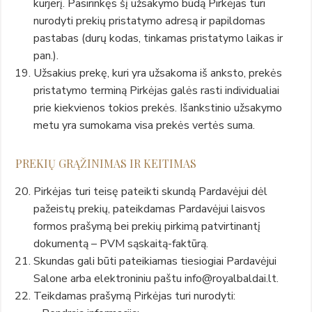
kurjerį. Pasirinkęs šį užsakymo būdą Pirkėjas turi
nurodyti prekių pristatymo adresą ir papildomas
pastabas (durų kodas, tinkamas pristatymo laikas ir
pan.).
Užsakius prekę, kuri yra užsakoma iš anksto, prekės
pristatymo terminą Pirkėjas galės rasti individualiai
prie kiekvienos tokios prekės. Išankstinio užsakymo
metu yra sumokama visa prekės vertės suma.
PREKIŲ GRĄŽINIMAS IR KEITIMAS
Pirkėjas turi teisę pateikti skundą Pardavėjui dėl
pažeistų prekių, pateikdamas Pardavėjui laisvos
formos prašymą bei prekių pirkimą patvirtinantį
dokumentą – PVM sąskaitą-faktūrą.
Skundas gali būti pateikiamas tiesiogiai Pardavėjui
Salone arba elektroniniu paštu info@royalbaldai.lt.
Teikdamas prašymą Pirkėjas turi nurodyti: