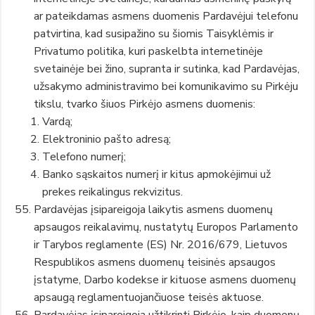
ar pateikdamas asmens duomenis Pardavėjui telefonu
patvirtina, kad susipažino su šiomis Taisyklėmis ir
Privatumo politika, kuri paskelbta internetinėje
svetainėje bei žino, supranta ir sutinka, kad Pardavėjas,
užsakymo administravimo bei komunikavimo su Pirkėju
tikslu, tvarko šiuos Pirkėjo asmens duomenis:
Vardą;
Elektroninio pašto adresą;
Telefono numerį;
Banko sąskaitos numerį ir kitus apmokėjimui už
prekes reikalingus rekvizitus.
Pardavėjas įsipareigoja laikytis asmens duomenų
apsaugos reikalavimų, nustatytų Europos Parlamento
ir Tarybos reglamente (ES) Nr. 2016/679, Lietuvos
Respublikos asmens duomenų teisinės apsaugos
įstatyme, Darbo kodekse ir kituose asmens duomenų
apsaugą reglamentuojančiuose teisės aktuose.
Pardavėjas įsipareigoja užtikrinti Pirkėjo, kaip duomenų