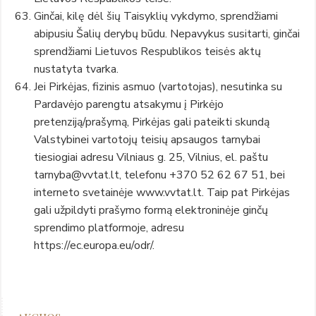
Ginčai, kilę dėl šių Taisyklių vykdymo, sprendžiami
abipusiu Šalių derybų būdu. Nepavykus susitarti, ginčai
sprendžiami Lietuvos Respublikos teisės aktų
nustatyta tvarka.
Jei Pirkėjas, fizinis asmuo (vartotojas), nesutinka su
Pardavėjo parengtu atsakymu į Pirkėjo
pretenziją/prašymą, Pirkėjas gali pateikti skundą
Valstybinei vartotojų teisių apsaugos tarnybai
tiesiogiai adresu Vilniaus g. 25, Vilnius, el. paštu
tarnyba@vvtat.lt, telefonu +370 52 62 67 51, bei
interneto svetainėje www.vvtat.lt. Taip pat Pirkėjas
gali užpildyti prašymo formą elektroninėje ginčų
sprendimo platformoje, adresu
https://ec.europa.eu/odr/.