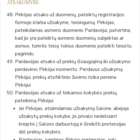
ATSAKOMYBĖ
Pirkėjas atsako už duomenų, pateiktų registracijos
formoje ir/arba užsakyme, teisingumą. Pirkėjas,
pateikdamas asmens duomenis Pardavėjui, patvirtina,
kad jis yra pateiktų asmens duomenų subjektas ar
asmuo, turintis teisę tokius duomenis pateikti teisėtu
pagrindu.
Pardavėjas atsako už prekių išsaugojimą iki užsakymo
perdavimo Pirkėjui momento. Perdavus užsakymą
Pirkėjui, prekių atsitiktinio žuvimo rizika pereina
Pirkėjui.
Pardavėjas atsako už tinkamos kokybės prekių
pateikimą Pirkėjui:
Jei Pirkėjas, atsiimdamas užsakymą Salone, abejoja
užsakytų prekių kokybe, jis privalo nedelsiant
kreiptis į Salono darbuotoją ir išreikšti pretenzijas
dėl prekių kokybės;
Pardavėjas, įvertinęs Pirkėjo pretenzijas, gali: