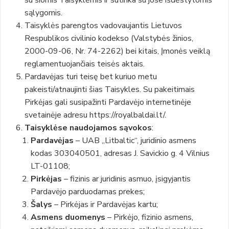
su šiomis Taisyklėmis ir sutinka su jose išdėstytomis
sąlygomis.
Taisyklės parengtos vadovaujantis Lietuvos
Respublikos civilinio kodekso (Valstybės žinios,
2000-09-06, Nr. 74-2262) bei kitais, Įmonės veiklą
reglamentuojančiais teisės aktais.
Pardavėjas turi teisę bet kuriuo metu
pakeisti/atnaujinti šias Taisykles. Su pakeitimais
Pirkėjas gali susipažinti Pardavėjo internetinėje
svetainėje adresu https://royalbaldai.lt/.
Taisyklėse naudojamos sąvokos
:
Pardavėjas
– UAB „Litbaltic“, juridinio asmens
kodas 303040501, adresas J. Savickio g. 4 Vilnius
LT-01108;
Pirkėjas
– fizinis ar juridinis asmuo, įsigyjantis
Pardavėjo parduodamas prekes;
Šalys
– Pirkėjas ir Pardavėjas kartu;
Asmens duomenys
– Pirkėjo, fizinio asmens,