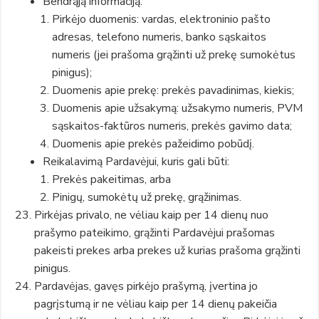
Bendrąją informaciją:
Pirkėjo duomenis: vardas, elektroninio pašto
adresas, telefono numeris, banko sąskaitos
numeris (jei prašoma grąžinti už prekę sumokėtus
pinigus);
Duomenis apie prekę: prekės pavadinimas, kiekis;
Duomenis apie užsakymą: užsakymo numeris, PVM
sąskaitos-faktūros numeris, prekės gavimo data;
Duomenis apie prekės pažeidimo pobūdį.
Reikalavimą Pardavėjui, kuris gali būti:
Prekės pakeitimas, arba
Pinigų, sumokėtų už prekę, grąžinimas.
Pirkėjas privalo, ne vėliau kaip per 14 dienų nuo
prašymo pateikimo, grąžinti Pardavėjui prašomas
pakeisti prekes arba prekes už kurias prašoma grąžinti
pinigus.
Pardavėjas, gavęs pirkėjo prašymą, įvertina jo
pagrįstumą ir ne vėliau kaip per 14 dienų pakeičia