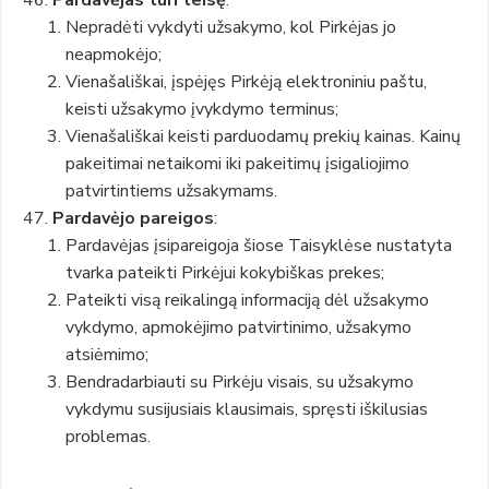
Nepradėti vykdyti užsakymo, kol Pirkėjas jo
neapmokėjo;
Vienašališkai, įspėjęs Pirkėją elektroniniu paštu,
keisti užsakymo įvykdymo terminus;
Vienašališkai keisti parduodamų prekių kainas. Kainų
pakeitimai netaikomi iki pakeitimų įsigaliojimo
patvirtintiems užsakymams.
Pardavėjo pareigos
:
Pardavėjas įsipareigoja šiose Taisyklėse nustatyta
tvarka pateikti Pirkėjui kokybiškas prekes;
Pateikti visą reikalingą informaciją dėl užsakymo
vykdymo, apmokėjimo patvirtinimo, užsakymo
atsiėmimo;
Bendradarbiauti su Pirkėju visais, su užsakymo
vykdymu susijusiais klausimais, spręsti iškilusias
problemas.