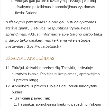
Pirkėjas gali pateikti užsakymą atvykęs į Saloną,
užsakymo pateikimas ir apmokėjimas vykdomas
tiesiai Salone.
*
Užsakymo pateikimas Salone gali būti nevykdomas
atsižvelgiant į Lietuvos Respublikos Vyriausybės
sprendimus. Aktuali informacija apie Salono darbo laiką
ir darbo laiko pasikeitimus teikiama internetinėje
svetainėje https://royalbaldai.lt/.
UŽSAKYMO APMOKĖJIMAS
Pirkėjui užsisakius prekes šių Taisyklių II skyriuje
nurodyta tvarka, Pirkėjas nukreipiamas į apmokėjimo
už prekes langą.
Apmokėti už prekes Pirkėjas gali toliau nurodytais
būdais:
Bankiniu pavedimu
:
Pasirinkus apmokėjimą bankiniu pavedimu Pirkėjui