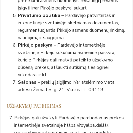
pateikiami asmens duomenys, reikalingi prekėms
įsigyti ir/ar Pirkėjo paskyrai sukurti;
Privatumo politika
– Pardavėjo patvirtintas ir
internetinėje svetainėje skelbiamas dokumentas,
reglamentuojantis Pirkėjo asmens duomenų rinkimą,
naudojimą ir saugojimą;
Pirkėjo paskyra
– Pardavėjo internetinėje
svetainėje Pirkėjo sukuriama asmeninė paskyra,
kurioje Pirkėjas gali matyti pateikto užsakymo
būseną, prekes, atšaukti sutikimą tiesioginei
rinkodarai ir kt.
Salonas
– prekių įsigijimo ir/ar atsiėmimo vieta,
adresu Žemaitės g. 21, Vilnius LT-03118.
UŽSAKYMŲ PATEIKIMAS
Pirkėjas gali užsakyti Pardavėjo parduodamas prekes
internetinėje svetainėje https://royalbaldai.lt/,
paskambinęs internetinėje svetainėje nurodytu