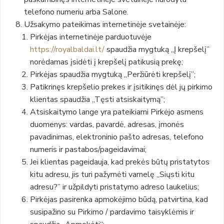
telefono numeriu arba Salone.
Užsakymo pateikimas internetinėje svetainėje:
Pirkėjas internetinėje parduotuvėje
https://royalbaldai.lt/
spaudžia mygtuką „Į krepšelį”
norėdamas įsidėti į krepšelį patikusią prekę;
Pirkėjas spaudžia mygtuką „Peržiūrėti krepšelį”;
Patikrinęs krepšelio prekes ir įsitikinęs dėl jų pirkimo
klientas spaudžia „Tęsti atsiskaitymą”;
Atsiskaitymo lange yra pateikiami Pirkėjo asmens
duomenys: vardas, pavardė, adresas, įmonės
pavadinimas, elektroninio pašto adresas, telefono
numeris ir pastabos/pageidavimai;
Jei klientas pageidauja, kad prekės būtų pristatytos
kitu adresu, jis turi pažymėti varnelę „Siųsti kitu
adresu?” ir užpildyti pristatymo adreso laukelius;
Pirkėjas pasirenka apmokėjimo būdą, patvirtina, kad
susipažino su Pirkimo / pardavimo taisyklėmis ir