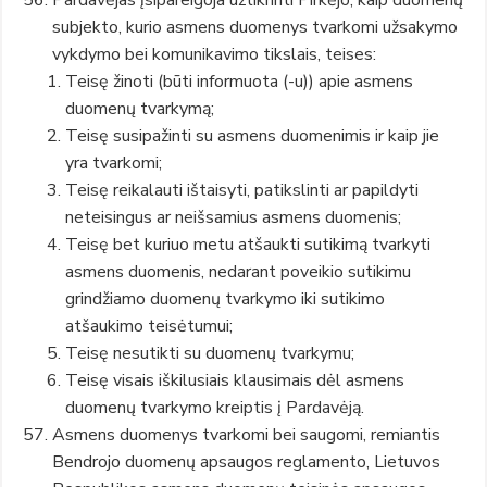
subjekto, kurio asmens duomenys tvarkomi užsakymo
vykdymo bei komunikavimo tikslais, teises:
Teisę žinoti (būti informuota (-u)) apie asmens
duomenų tvarkymą;
Teisę susipažinti su asmens duomenimis ir kaip jie
yra tvarkomi;
Teisę reikalauti ištaisyti, patikslinti ar papildyti
neteisingus ar neišsamius asmens duomenis;
Teisę bet kuriuo metu atšaukti sutikimą tvarkyti
asmens duomenis, nedarant poveikio sutikimu
grindžiamo duomenų tvarkymo iki sutikimo
atšaukimo teisėtumui;
Teisę nesutikti su duomenų tvarkymu;
Teisę visais iškilusiais klausimais dėl asmens
duomenų tvarkymo kreiptis į Pardavėją.
Asmens duomenys tvarkomi bei saugomi, remiantis
Bendrojo duomenų apsaugos reglamento, Lietuvos