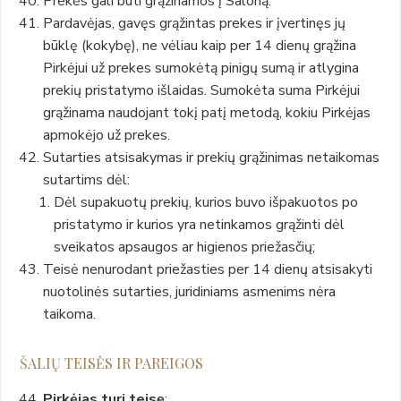
Prekės gali būti grąžinamos į Saloną.
Pardavėjas, gavęs grąžintas prekes ir įvertinęs jų
būklę (kokybę), ne vėliau kaip per 14 dienų grąžina
Pirkėjui už prekes sumokėtą pinigų sumą ir atlygina
prekių pristatymo išlaidas. Sumokėta suma Pirkėjui
grąžinama naudojant tokį patį metodą, kokiu Pirkėjas
apmokėjo už prekes.
Sutarties atsisakymas ir prekių grąžinimas netaikomas
sutartims dėl:
Dėl supakuotų prekių, kurios buvo išpakuotos po
pristatymo ir kurios yra netinkamos grąžinti dėl
sveikatos apsaugos ar higienos priežasčių;
Teisė nenurodant priežasties per 14 dienų atsisakyti
nuotolinės sutarties, juridiniams asmenims nėra
taikoma.
ŠALIŲ TEISĖS IR PAREIGOS
Pirkėjas turi teisę
: