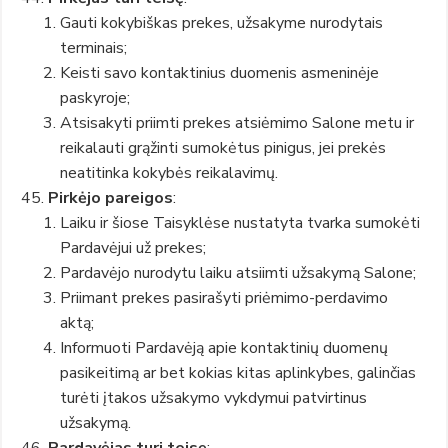
Gauti kokybiškas prekes, užsakyme nurodytais
terminais;
Keisti savo kontaktinius duomenis asmeninėje
paskyroje;
Atsisakyti priimti prekes atsiėmimo Salone metu ir
reikalauti grąžinti sumokėtus pinigus, jei prekės
neatitinka kokybės reikalavimų.
Pirkėjo pareigos
:
Laiku ir šiose Taisyklėse nustatyta tvarka sumokėti
Pardavėjui už prekes;
Pardavėjo nurodytu laiku atsiimti užsakymą Salone;
Priimant prekes pasirašyti priėmimo-perdavimo
aktą;
Informuoti Pardavėją apie kontaktinių duomenų
pasikeitimą ar bet kokias kitas aplinkybes, galinčias
turėti įtakos užsakymo vykdymui patvirtinus
užsakymą.
Pardavėjas turi teisę
: