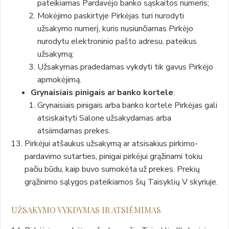
pateikiamas Pardavėjo banko sąskaitos numeris;
Mokėjimo paskirtyje Pirkėjas turi nurodyti
užsakymo numerį, kuris nusiunčiamas Pirkėjo
nurodytu elektroninio pašto adresu, pateikus
užsakymą;
Užsakymas pradedamas vykdyti tik gavus Pirkėjo
apmokėjimą.
Grynaisiais pinigais ar banko kortele
:
Grynaisiais pinigais arba banko kortele Pirkėjas gali
atsiskaityti Salone užsakydamas arba
atsiimdamas prekes.
Pirkėjui atšaukus užsakymą ar atsisakius pirkimo-
pardavimo sutarties, pinigai pirkėjui grąžinami tokiu
pačiu būdu, kaip buvo sumokėta už prekes. Prekių
grąžinimo sąlygos pateikiamos šių Taisyklių V skyriuje.
UŽSAKYMO VYKDYMAS IR ATSIĖMIMAS