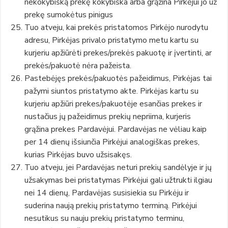
nekokybišką prekę kokybiška arba grąžina Pirkėjui jo už
prekę sumokėtus pinigus
Tuo atveju, kai prekės pristatomos Pirkėjo nurodytu
adresu, Pirkėjas privalo pristatymo metu kartu su
kurjeriu apžiūrėti prekes/prekės pakuotę ir įvertinti, ar
prekės/pakuotė nėra pažeista.
Pastebėjęs prekės/pakuotės pažeidimus, Pirkėjas tai
pažymi siuntos pristatymo akte. Pirkėjas kartu su
kurjeriu apžiūri prekes/pakuotėje esančias prekes ir
nustačius jų pažeidimus prekių nepriima, kurjeris
grąžina prekes Pardavėjui. Pardavėjas ne vėliau kaip
per 14 dienų išsiunčia Pirkėjui analogiškas prekes,
kurias Pirkėjas buvo užsisakęs.
Tuo atveju, jei Pardavėjas neturi prekių sandėlyje ir jų
užsakymas bei pristatymas Pirkėjui gali užtrukti ilgiau
nei 14 dienų, Pardavėjas susisiekia su Pirkėju ir
suderina naują prekių pristatymo terminą. Pirkėjui
nesutikus su nauju prekių pristatymo terminu,