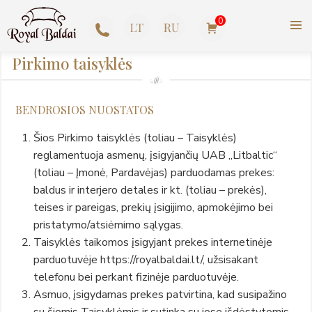
Pereiti
0
prie
turinio
ROYAL BALDAI |
+370
Pirkimo taisyklės
AMERIKIETIŠKI ASHLEY
623
BALDAI
BENDROSIOS NUOSTATOS
77727
Šios Pirkimo taisyklės (toliau – Taisyklės)
reglamentuoja asmenų, įsigyjančių UAB „Litbaltic“
(toliau – Įmonė, Pardavėjas) parduodamas prekes:
baldus ir interjero detales ir kt. (toliau – prekės),
teises ir pareigas, prekių įsigijimo, apmokėjimo bei
pristatymo/atsiėmimo sąlygas.
Taisyklės taikomos įsigyjant prekes internetinėje
parduotuvėje https://royalbaldai.lt/, užsisakant
telefonu bei perkant fizinėje parduotuvėje.
Asmuo, įsigydamas prekes patvirtina, kad susipažino