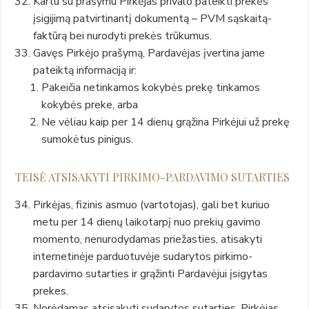
Kartu su prašymu Pirkėjas privalo pateikti prekės
įsigijimą patvirtinantį dokumentą – PVM sąskaitą-
faktūrą bei nurodyti prekės trūkumus.
Gavęs Pirkėjo prašymą, Pardavėjas įvertina jame
pateiktą informaciją ir:
Pakeičia netinkamos kokybės prekę tinkamos
kokybės preke, arba
Ne vėliau kaip per 14 dienų grąžina Pirkėjui už prekę
sumokėtus pinigus.
TEISĖ ATSISAKYTI PIRKIMO-PARDAVIMO SUTARTIES
Pirkėjas, fizinis asmuo (vartotojas), gali bet kuriuo
metu per 14 dienų laikotarpį nuo prekių gavimo
momento, nenurodydamas priežasties, atisakyti
internetinėje parduotuvėje sudarytos pirkimo-
pardavimo sutarties ir grąžinti Pardavėjui įsigytas
prekes.
Norėdamas atsisakyti sudarytos sutarties, Pirkėjas