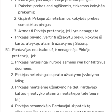
Pakeisti prekes analogiškomis, tinkamos kokybės,
prekėmis;
Grąžinti Pirkėjui už netinkamos kokybės prekes
sumokėtus pinigus;
Atmesti Pirkėjo pretenziją, jei ji yra nepagrįsta.
Pirkėjas privalo įvertinti užsakytų prekių kokybę iš
karto, atvykęs atsiimti užsakymo į Saloną.
Pardavėjas neatsako už, ir nenagrinėja Pirkėjo
pretenzijų, jei:
Pirkėjas neteisingai nurodė asmens ir/ar kontaktinius
duomenis;
Pirkėjas neteisingai suprato užsakymo įvykdymo
laiką;
Pirkėjas neatsiėmė užsakymo ne dėl Pardavėjo
kaltės (neatvyko atsiimti, neatsiliepė telefonu ir
kt.);
Pirkėjas nesumokėjo Pardavėjui už pateiktą