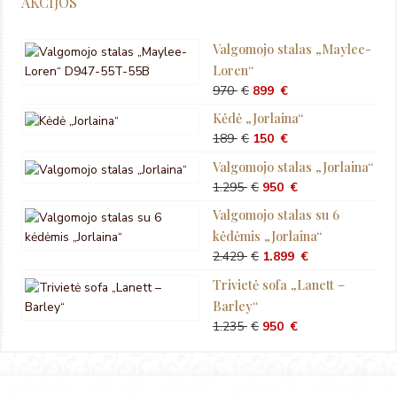
AKCIJOS
Valgomojo stalas „Maylee-
Loren“
Original
Current
970
€
899
€
price
price
Kėdė „Jorlaina“
was:
is:
Original
Current
189
€
150
€
970 €.
899 €.
price
price
Valgomojo stalas „Jorlaina“
was:
is:
Original
Current
1.295
€
950
€
189 €.
150 €.
price
price
Valgomojo stalas su 6
was:
is:
kėdėmis „Jorlaina“
1.295 €.
950 €.
Original
Current
2.429
€
1.899
€
price
price
Trivietė sofa „Lanett –
was:
is:
Barley“
2.429 €.
1.899 €.
Original
Current
1.235
€
950
€
price
price
was:
is:
1.235 €.
950 €.