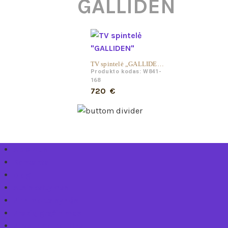
GALLIDEN
TV spintelė „GALLIDEN”
Produkto kodas: W841-
168
720
€
Apie Mus
Kontaktai
Blog
Atsiskaitymas
Pirkimo taisyklės
Prekių grąžinimas
Privatumo politika