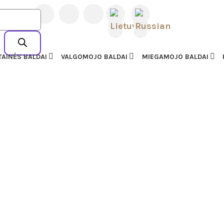
L BALDAI | AMERIKIET
23 77727
AI
TAINĖS BALDAI
VALGOMOJO BALDAI
MIEGAMOJO BALDAI