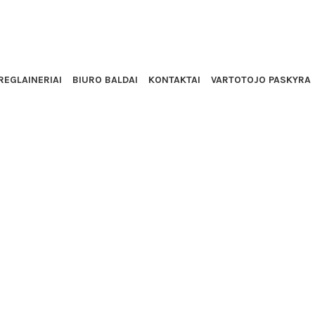
IŠKI ASHLEY
REGLAINERIAI
BIURO BALDAI
KONTAKTAI
VARTOTOJO PASKYRA