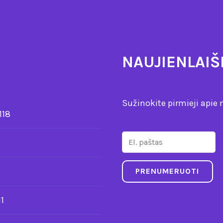
NAUJIENLAIŠ
Sužinokite pirmieji apie 
118
1