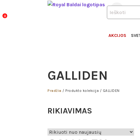
ROYA
Pereiti
+370 6
PRODUCTS
prie
BALD
SEARCH
0
turinio
AKCIJOS
SVE
GALLIDEN
Pradžia
/ Produkto kolekcija / GALLIDEN
RIKIAVIMAS