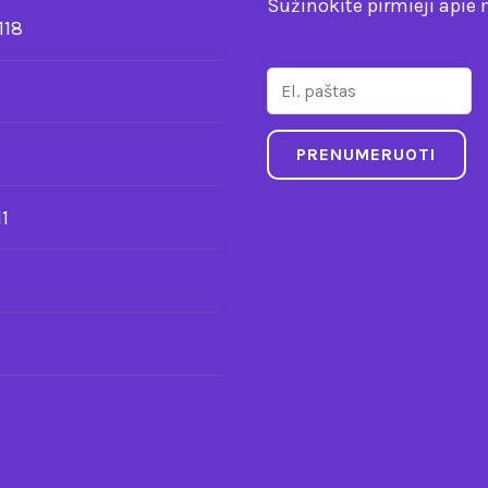
Sužinokite pirmieji apie 
118
1