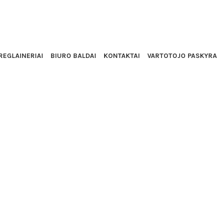
IŠKI ASHLEY
REGLAINERIAI
BIURO BALDAI
KONTAKTAI
VARTOTOJO PASKYRA