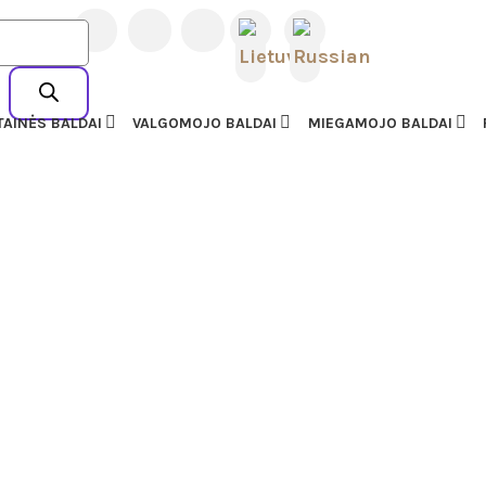
L BALDAI | AMERIKIET
23 77727
AI
TAINĖS BALDAI
VALGOMOJO BALDAI
MIEGAMOJO BALDAI