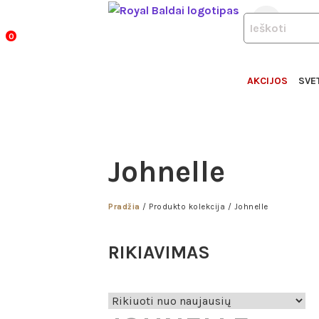
ROYA
Pereiti
+370 6
PRODUCTS
prie
BALD
SEARCH
0
turinio
AKCIJOS
SVE
Johnelle
Pradžia
/ Produkto kolekcija / Johnelle
RIKIAVIMAS