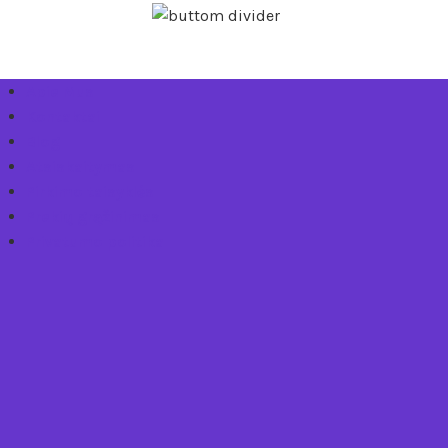
Apie Mus
Kontaktai
Blog
Atsiskaitymas
Pirkimo taisyklės
Prekių grąžinimas
Privatumo politika