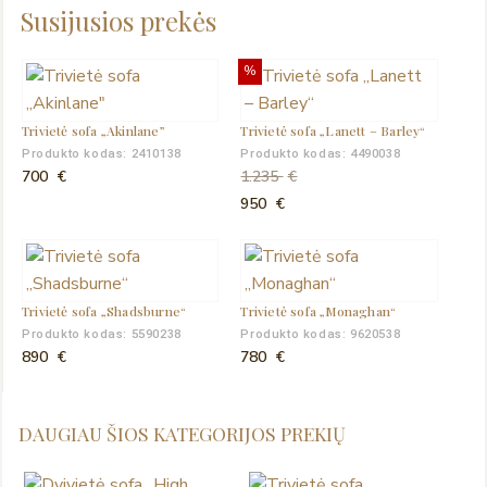
Susijusios prekės
%
Trivietė sofa „Akinlane”
Trivietė sofa „Lanett – Barley“
Produkto kodas: 2410138
Produkto kodas: 4490038
700
€
1.235
€
Original
Current
950
€
price
price
was:
is:
1.235 €.
950 €.
Trivietė sofa „Shadsburne“
Trivietė sofa „Monaghan“
Produkto kodas: 5590238
Produkto kodas: 9620538
890
€
780
€
DAUGIAU ŠIOS KATEGORIJOS PREKIŲ