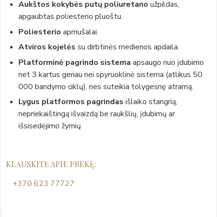
Aukštos kokybės putų poliuretano
užpildas,
apgaubtas poliesterio pluoštu.
Poliesterio
apmušalai.
Atviros kojelės
su dirbtinės medienos apdaila.
Platforminė pagrindo sistema
apsaugo nuo įdubimo
net 3 kartus geriau nei spyruoklinė sistema (atlikus 50
000 bandymo ciklų), nes suteikia tolygesnę atramą.
Lygus platformos pagrindas
išlaiko stangrią,
nepriekaištingą išvaizdą be raukšlių, įdubimų ar
išsisedėjimo žymių
KLAUSKITE APIE PREKĘ:
+370 623 77727