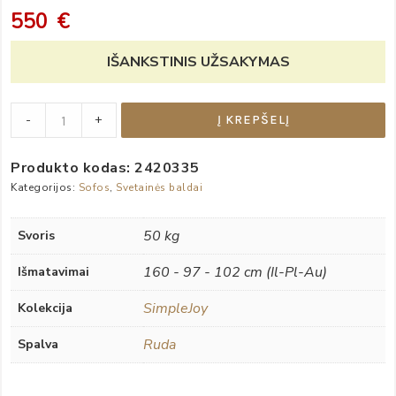
550
€
IŠANKSTINIS UŽSAKYMAS
Dvivietė
-
+
Į KREPŠELĮ
sofa
„SimpleJoy“
Produkto kodas:
2420335
quantity
Kategorijos:
Sofos
,
Svetainės baldai
50 kg
Svoris
160 - 97 - 102 cm (Il-Pl-Au)
Išmatavimai
SimpleJoy
Kolekcija
Ruda
Spalva