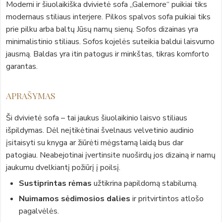
Moderni ir šiuolaikiška dvivietė sofa „Galemore“ puikiai tiks
modernaus stiliaus interjere. Pilkos spalvos sofa puikiai tiks
prie pilku arba baltų Jūsų namų sienų. Sofos dizainas yra
minimalistinio stiliaus. Sofos kojelės suteikia baldui laisvumo
jausmą. Baldas yra itin patogus ir minkštas, tikras komforto
garantas.
APRAŠYMAS
Ši dvivietė sofa – tai jaukus šiuolaikinio laisvo stiliaus
išpildymas. Dėl neįtikėtinai švelnaus velvetinio audinio
įsitaisyti su knyga ar žiūrėti mėgstamą laidą bus dar
patogiau. Neabejotinai įvertinsite nuoširdų jos dizainą ir namų
jaukumu dvelkiantį požiūrį į poilsį.
Sustiprintas rėmas
užtikrina papildomą stabilumą.
Nuimamos sėdimosios dalies
ir pritvirtintos atlošo
pagalvėlės.