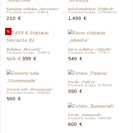
Kampinis staliukas „Korestone“
Sofų komplektas „Whitlock“
Produkto kodas: T689-6
Produkto kodas: 2770538-35
210
€
1.499
€
%
Staliukas „Norcastle“
Kavos staliukas „Johnelle“
Produkto kodas: T5499-6
Produkto kodas: T776-1
Original
Current
525
€
399
€
540
€
price
price
was:
is:
525 €.
399 €.
Fotelis „Padova“
Produkto kodas: 3370644
Dvivietė sofa „Stonemeade“
550
€
Produkto kodas: 5950435
500
€
Fotelis „Bonnacraft“
Produkto kodas: 1430425
600
€