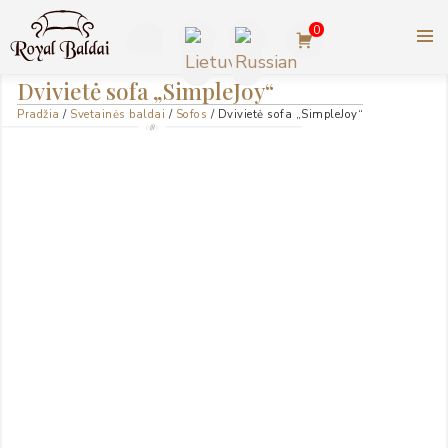
Pereiti
0
prie
turinio
ROYAL BALDAI |
+370
Dvivietė sofa „SimpleJoy“
AMERIKIETIŠKI ASHLEY
Pradžia
/
Svetainės baldai
/
Sofos
/ Dvivietė sofa „SimpleJoy“
623
BALDAI
77727