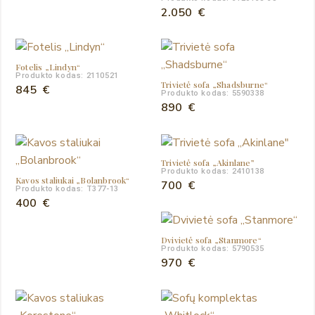
2.050
€
Fotelis „Lindyn“
Produkto kodas: 2110521
Trivietė sofa „Shadsburne“
845
€
Produkto kodas: 5590338
890
€
Trivietė sofa „Akinlane”
Produkto kodas: 2410138
Kavos staliukai „Bolanbrook“
700
€
Produkto kodas: T377-13
400
€
Dvivietė sofa „Stanmore“
Produkto kodas: 5790535
970
€