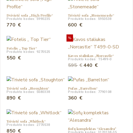
Dvivietė sofa „High Profile“
Trivietė sofa „Stonemeade“
Produkto kodas: 5990235
Produkto kodas: 5950538
770
€
600
€
%
Fotelis „ Top Tier“
Produkto kodas: 9270525
Kavos staliukas „Norcastle“
550
€
Produkto kodas: T5499-0
Original
Current
595
€
440
€
price
price
was:
is:
595 €.
440 €.
Trivietė sofa „Stoughton“
Pufas „Barrelton“
Produkto kodas: 5680338
Produkto kodas: 7790108
890
€
360
€
Trivietė sofa „Whitlock“
Produkto kodas: 2770538
Sofų komplektas “Alesandra”
850
€
Produkto kodas: 3120138-35