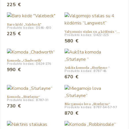
225
€
Baro kėdė „Valebeck”
Produkto kodas: D546-430
Valgomojo stalas su 4 kėdėmis “Langwest”
225
€
Produkto kodas: D422-225
580
€
Komoda „Chadworth“
Produkto kodas: D824-276
Aukšta komoda „Sturlayne “
990
€
Produkto kodas: B787-46
670
€
Komoda „Sturlayne“
Produkto kodas: B787-31
Miegamojo lova „Sturlayne“
730
€
Produkto kodas: B787-54-57-97
870
€