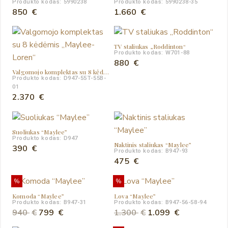
Produkto kodas: 5990238
Produkto kodas: 5990238-35
850
€
1.660
€
TV staliukas „Roddinton“
Produkto kodas: W701-88
880
€
Valgomojo komplektas su 8 kėdėmis „Maylee-Loren“
Produkto kodas: D947-55T-55B-
01
2.370
€
Suoliukas “Maylee”
Produkto kodas: D947
Naktinis staliukas “Maylee”
390
€
Produkto kodas: B947-93
475
€
%
%
Komoda “Maylee”
Lova “Maylee”
Produkto kodas: B947-31
Produkto kodas: B947-56-58-94
Original
Current
Original
Current
940
€
799
€
1.300
€
1.099
€
price
price
price
price