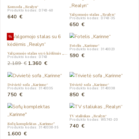
Komoda „Realyn“
Produkto kodas: D743-60
Valgomojo stalas „Realyn“
640
€
Produkto kodas: D743-35
650
€
%
Fotelis „Karinne“
Produkto kodas: 3140323
Valgomojo stalas su 6 kėdėmis „Realyn“
590
€
Produkto kodas: D743
Original
Current
2.189
€
1.360
€
price
price
was:
is:
Dvivietė sofa „Karinne“
Trivietė sofa „Karinne“
2.189 €.
1.360 €.
Produkto kodas: 3140335
Produkto kodas: 3140338
750
€
850
€
TV staliukas „Realyn“
Produkto kodas: W5743-20
Sofų komplektas „Karinne”
740
€
Produkto kodas: 3140338-35
1.600
€