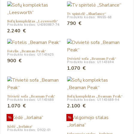
Tv spintelė „Sharlance“
Produkto kodas: W655-68
Sofų komplektas „Leesworth“
790
€
Produkto kodas: U4380887-74
2.240
€
Fotelis „Beaman Peak“
Produkto kodas: U1143625
Dvivietė sofa „Beaman Peak“
900
€
Produkto kodas: U1143694
1.070
€
Trivietė sofa „Beaman Peak“
Sofų komplektas „Beaman Peak“
Produkto kodas: U1143688
Produkto kodas: U1143688-94
1.070
€
2.100
€
%
%
Kėdė „Jorlaina“
Produkto kodas: D922-01
Valgomojo stalas „Jorlaina“