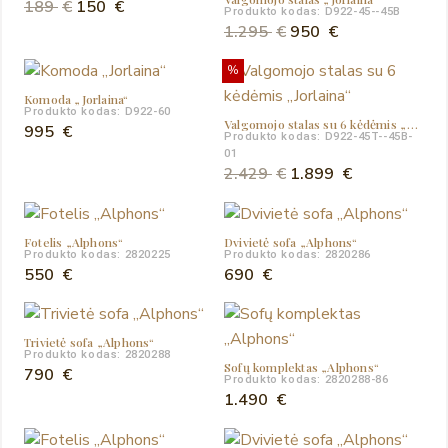
Original
Current
189
€
150
€
Produkto kodas: D922-45--45B
price
price
Original
Current
1.295
€
950
€
was:
is:
price
price
%
189 €.
150 €.
was:
is:
Komoda „Jorlaina“
1.295 €.
950 €.
Produkto kodas: D922-60
Valgomojo stalas su 6 kėdėmis „Jorlaina“
995
€
Produkto kodas: D922-45T--45B-
01
Original
Current
2.429
€
1.899
€
price
price
was:
is:
Fotelis „Alphons“
Dvivietė sofa „Alphons“
2.429 €.
1.899 €.
Produkto kodas: 2820225
Produkto kodas: 2820286
550
€
690
€
Trivietė sofa „Alphons“
Produkto kodas: 2820288
Sofų komplektas „Alphons“
790
€
Produkto kodas: 2820288-86
1.490
€