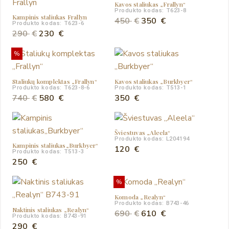
Kavos staliukas „Frallyn“
550 €.
450 €.
350 €.
320 €.
Produkto kodas: T623-8
Kampinis staliukas Frallyn
Original
Current
450
€
350
€
Produkto kodas: T623-6
Original
Current
price
price
290
€
230
€
price
price
was:
is:
%
was:
is:
450 €.
350 €.
290 €.
230 €.
Staliukų komplektas „Frallyn“
Kavos staliukas „Burkbyer“
Produkto kodas: T623-8-6
Produkto kodas: T513-1
Original
Current
740
€
580
€
350
€
price
price
was:
is:
Šviestuvas „Aleela“
740 €.
580 €.
Produkto kodas: L204194
Kampinis staliukas„Burkbyer“
120
€
Produkto kodas: T513-3
250
€
%
Komoda „Realyn“
Produkto kodas: B743-46
Naktinis staliukas „Realyn“
Original
Current
690
€
610
€
Produkto kodas: B743-91
price
price
290
€