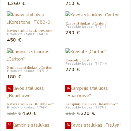
1.260
€
210
€
Kavos staliukas „Cariton“
Produkto kodas: T471-1
Kavos staliukas „Korestone“
290
€
Produkto kodas: T689-0
450
€
Konsolė „Cariton“
Produkto kodas: T471-4
Kampinis staliukas „Cariton“
270
€
Produkto kodas: T471-2
180
€
%
%
Kavos staliukas „Roanhowe“
Kampinis staliukas „Roanhowe“
Produkto kodas: T769-1
Produkto kodas: T769-3
Original
Current
Original
Current
550
€
450
€
350
€
320
€
price
price
price
price
%
%
was:
is:
was:
is: