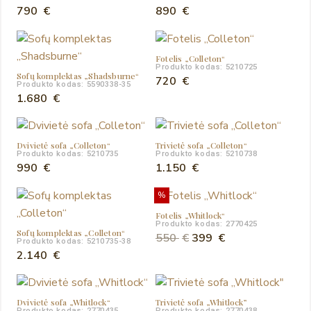
790
€
890
€
Fotelis „Colleton“
Produkto kodas: 5210725
Sofų komplektas „Shadsburne“
720
€
Produkto kodas: 5590338-35
1.680
€
Dvivietė sofa „Colleton“
Trivietė sofa „Colleton“
Produkto kodas: 5210735
Produkto kodas: 5210738
990
€
1.150
€
%
Fotelis „Whitlock“
Produkto kodas: 2770425
Sofų komplektas „Colleton“
Original
Current
550
€
399
€
Produkto kodas: 5210735-38
price
price
2.140
€
was:
is:
550 €.
399 €.
Dvivietė sofa „Whitlock“
Trivietė sofa „Whitlock”
Produkto kodas: 2770435
Produkto kodas: 2770438