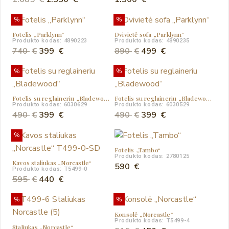
price
price
%
%
was:
is:
Fotelis „Parklynn“
Dvivietė sofa „Parklynn“
1.685 €.
1.330 €.
Produkto kodas: 4890223
Produkto kodas: 4890235
Original
Current
Original
Current
740
€
399
€
890
€
499
€
price
price
price
price
%
%
was:
is:
was:
is:
740 €.
399 €.
890 €.
499 €.
Fotelis su reglaineriu „Bladewood“
Fotelis su reglaineriu „Bladewood“
Produkto kodas: 6030629
Produkto kodas: 6030529
Original
Current
Original
Current
490
€
399
€
490
€
399
€
price
price
price
price
%
was:
is:
was:
is:
Fotelis „Tambo“
490 €.
399 €.
490 €.
399 €.
Produkto kodas: 2780125
Kavos staliukas „Norcastle“
590
€
Produkto kodas: T5499-0
Original
Current
595
€
440
€
price
price
%
%
was:
is:
Konsolė „Norcastle“
595 €.
440 €.
Produkto kodas: T5499-4
Staliukas „Norcastle“