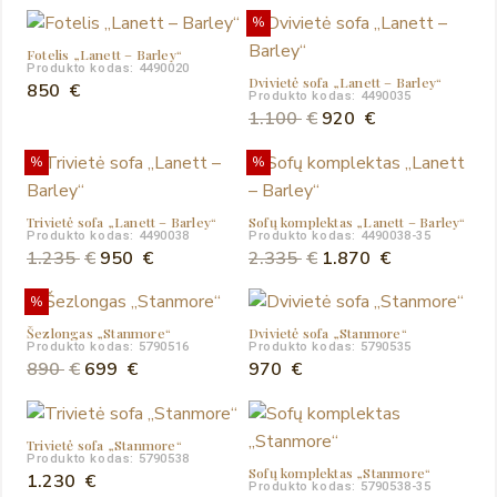
%
Fotelis „Lanett – Barley“
Produkto kodas: 4490020
Dvivietė sofa „Lanett – Barley“
850
€
Produkto kodas: 4490035
Original
Current
1.100
€
920
€
price
price
%
%
was:
is:
1.100 €.
920 €.
Trivietė sofa „Lanett – Barley“
Sofų komplektas „Lanett – Barley“
Produkto kodas: 4490038
Produkto kodas: 4490038-35
Original
Current
Original
Current
1.235
€
950
€
2.335
€
1.870
€
price
price
price
price
%
was:
is:
was:
is:
Šezlongas „Stanmore“
Dvivietė sofa „Stanmore“
1.235 €.
950 €.
2.335 €.
1.870 €.
Produkto kodas: 5790516
Produkto kodas: 5790535
Original
Current
890
€
699
€
970
€
price
price
was:
is:
Trivietė sofa „Stanmore“
890 €.
699 €.
Produkto kodas: 5790538
Sofų komplektas „Stanmore“
1.230
€
Produkto kodas: 5790538-35