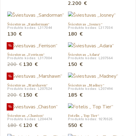
2.200
€
Šviestuvas „Sandorman“
Šviestuvas „Josney“
Produkto kodas: L317044
Produkto kodas: L317034
130
€
180
€
%
Šviestuvas „Ferrison“
Šviestuvas „Adara“
Produkto kodas: L317004
Produkto kodas: L207564
Original
Current
200
€
130
€
150
€
price
price
%
was:
is:
Šviestuvas „Marshawn“
Šviestuvas „Madney“
200 €.
130 €.
Produkto kodas: L207524
Produkto kodas: L207494
Original
Current
200
€
150
€
185
€
price
price
%
was:
is:
Šviestuvas „Chaston“
Fotelis „ Top Tier“
200 €.
150 €.
Produkto kodas: L204474
Produkto kodas: 9270525
Original
Current
180
€
120
€
550
€
price
price