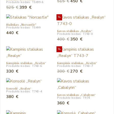
Original
Current
515
€
450
€
Produkto kodas: T5499-6
Original
Current
price
price
525
€
399
€
price
price
was:
is:
%
was:
is:
515 €.
450 €.
Staliukas „Norcastle”
525 €.
399 €.
Produkto kodas: T5499
Kavos staliukas „Realyn“
440
€
Produkto kodas: T743-0
Original
Current
400
€
350
€
price
price
%
was:
is:
400 €.
350 €.
Kampinis staliukas „Realyn“
Kampinis staliukas „Realyn“
Produkto kodas: T743-6
Produkto kodas: T743-7
Original
Current
330
€
300
€
270
€
price
price
was:
is:
Кonsolė „Realyn“
300 €.
270 €.
Produkto kodas: T743-4
Kavos staliukas „Cabalynn“
380
€
Produkto kodas: T974
360
€