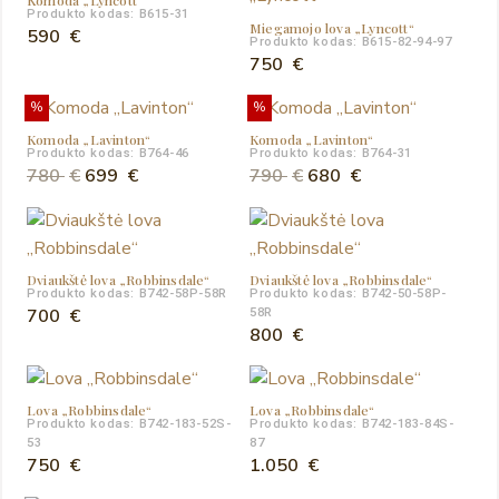
Produkto kodas: B615-31
Miegamojo lova „Lyncott“
590
€
Produkto kodas: B615-82-94-97
750
€
%
%
Komoda „Lavinton“
Komoda „Lavinton“
Produkto kodas: B764-46
Produkto kodas: B764-31
Original
Current
Original
Current
780
€
699
€
790
€
680
€
price
price
price
price
was:
is:
was:
is:
780 €.
699 €.
790 €.
680 €.
Dviaukštė lova „Robbinsdale“
Dviaukštė lova „Robbinsdale“
Produkto kodas: B742-58P-58R
Produkto kodas: B742-50-58P-
700
€
58R
800
€
Lova „Robbinsdale“
Lova „Robbinsdale“
Produkto kodas: B742-183-52S-
Produkto kodas: B742-183-84S-
53
87
750
€
1.050
€