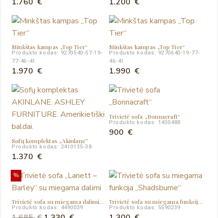
1.760
€
1.200
€
Minkštas kampas „Top Tier“
Minkštas kampas „Top Tier“
Produkto kodas: 9270540-57-19-
Produkto kodas: 9270640-19-77-
77-46-41
46-41
1.970
€
1.990
€
Trivietė sofa „Bonnacraft“
Produkto kodas: 1430488
900
€
Sofų komplektas „Akinlane”
Produkto kodas: 2410135-38
1.370
€
%
Trivietė sofa su miegama dalimi„Lanett – Barley“
Trivietė sofa su miegama funkcija „Shadsburne“
Produkto kodas: 4490039
Produkto kodas: 5590239
Original
Current
1.685
€
1.330
€
1.300
€