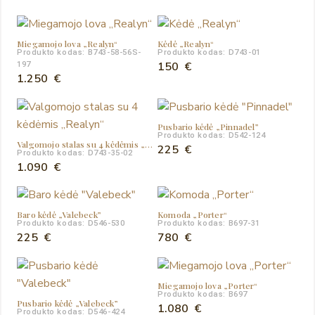
was:
is:
690 €.
610 €.
Miegamojo lova „Realyn“
Kėdė „Realyn“
Produkto kodas: B743-58-56S-
Produkto kodas: D743-01
150
€
197
1.250
€
Pusbario kėdė „Pinnadel”
Produkto kodas: D542-124
Valgomojo stalas su 4 kėdėmis „Realyn“
225
€
Produkto kodas: D743-35-02
1.090
€
Baro kėdė „Valebeck”
Komoda „Porter“
Produkto kodas: D546-530
Produkto kodas: B697-31
225
€
780
€
Miegamojo lova „Porter“
Produkto kodas: B697
Pusbario kėdė „Valebeck”
1.080
€
Produkto kodas: D546-424