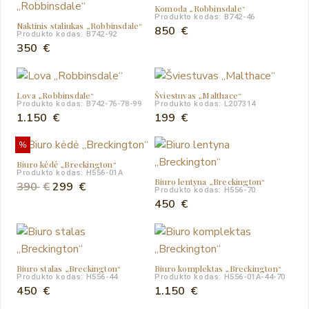
Komoda „Robbinsdale“
Produkto kodas: B742-46
Naktinis staliukas „Robbinsdale“
850
€
Produkto kodas: B742-92
350
€
Lova „Robbinsdale“
Šviestuvas „Malthace“
Produkto kodas: B742-76-78-99
Produkto kodas: L207314
1.150
€
199
€
%
Biuro kėdė „Breckington“
Produkto kodas: H556-01A
Biuro lentyna „Breckington“
Original
Current
390
€
299
€
Produkto kodas: H556-70
price
price
450
€
was:
is:
390 €.
299 €.
Biuro stalas „Breckington“
Biuro komplektas „Breckington“
Produkto kodas: H556-44
Produkto kodas: H556-01A-44-70
450
€
1.150
€