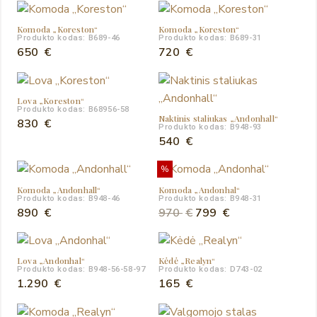
2.200 €.
1.940 €.
Komoda „Koreston“
Komoda „Koreston“
Produkto kodas: B689-46
Produkto kodas: B689-31
650
€
720
€
Lova „Koreston“
Produkto kodas: B68956-58
Naktinis staliukas „Andonhall“
830
€
Produkto kodas: B948-93
540
€
%
Komoda „Andonhall“
Komoda „Andonhal“
Produkto kodas: B948-46
Produkto kodas: B948-31
Original
Current
890
€
970
€
799
€
price
price
was:
is:
Lova „Andonhal“
Kėdė „Realyn“
970 €.
799 €.
Produkto kodas: B948-56-58-97
Produkto kodas: D743-02
1.290
€
165
€