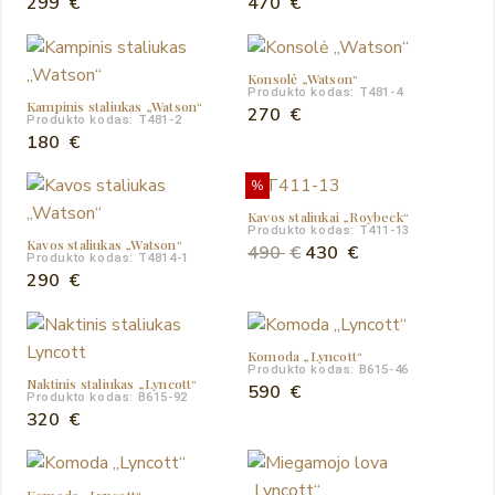
299
€
470
€
Konsolė „Watson“
Produkto kodas: T481-4
Kampinis staliukas „Watson“
270
€
Produkto kodas: T481-2
180
€
%
Kavos staliukai „Roybeck“
Produkto kodas: T411-13
Kavos staliukas „Watson“
Original
Current
490
€
430
€
Produkto kodas: T4814-1
price
price
290
€
was:
is:
490 €.
430 €.
Komoda „Lyncott“
Produkto kodas: B615-46
Naktinis staliukas „Lyncott“
590
€
Produkto kodas: B615-92
320
€
Komoda „Lyncott“