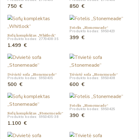
750
€
850
€
Fotelis „Stonemeade“
Produkto kodas: 5950423
Sofų komplektas „Whitlock“
399
€
Produkto kodas: 2770438-35
1.499
€
Dvivietė sofa „Stonemeade“
Trivietė sofa „Stonemeade“
Produkto kodas: 5950435
Produkto kodas: 5950438
500
€
600
€
Fotelis „Stonemeade“
Produkto kodas: 5950425
Sofų komplektas „Stonemeade“
390
€
Produkto kodas: 5950435-38
1.100
€