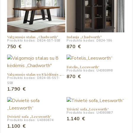
Valgomojo stalas „Chadworth”
Indauja „Chadworth”
Produkto kodas: D824-55T-55B
Produkto kodas: D824-186
750
€
870
€
Fotelis„Leesworth“
Produkto kodas: U4380898
Valgomojo stalas su 8 kėdėmis „Chadworth”
870
€
Produkto kodas: D824-05-55T-
55B
1.790
€
Trivietė sofa„Leesworth“
Produkto kodas: U4380887
Dvivietė sofa „Leesworth“
1.140
€
Produkto kodas: U4380874
1.100
€