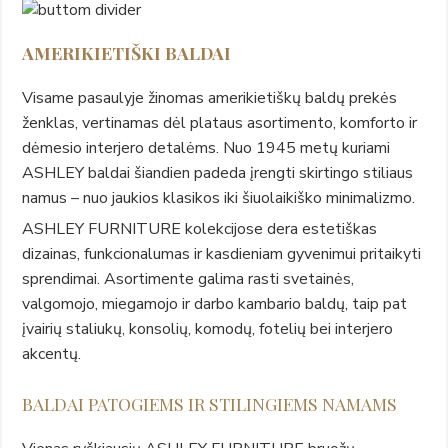
AMERIKIETIŠKI BALDAI
Visame pasaulyje žinomas amerikietiškų baldų prekės
ženklas, vertinamas dėl plataus asortimento, komforto ir
dėmesio interjero detalėms. Nuo 1945 metų kuriami
ASHLEY baldai šiandien padeda įrengti skirtingo stiliaus
namus – nuo jaukios klasikos iki šiuolaikiško minimalizmo.
ASHLEY FURNITURE kolekcijose dera estetiškas
dizainas, funkcionalumas ir kasdieniam gyvenimui pritaikyti
sprendimai. Asortimente galima rasti svetainės,
valgomojo, miegamojo ir darbo kambario baldų, taip pat
įvairių staliukų, konsolių, komodų, fotelių bei interjero
akcentų.
BALDAI PATOGIEMS IR STILINGIEMS NAMAMS