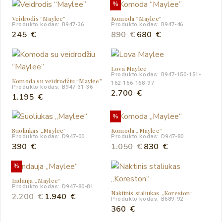
%
was:
is:
was:
is:
Veidrodis “Maylee”
Komoda “Maylee”
940 €.
799 €.
1.300 €.
1.099 €.
Produkto kodas: B947-36
Produkto kodas: B947-46
Original
Current
245
€
890
€
680
€
price
price
was:
is:
Lova Maylee
890 €.
680 €.
Produkto kodas: B947-150-151-
Komoda su veidrodžiu “Maylee”
162-166-168-97
Produkto kodas: B947-31-36
2.700
€
1.195
€
%
Suoliukas „Maylee“
Komoda „Maylee“
Produkto kodas: D947-00
Produkto kodas: D947-80
Original
Current
390
€
1.050
€
830
€
price
price
%
was:
is:
Indauja „Maylee“
1.050 €.
830 €.
Produkto kodas: D947-80-81
Naktinis staliukas „Koreston“
Original
Current
2.200
€
1.940
€
Produkto kodas: B689-92
price
price
360
€
was:
is: