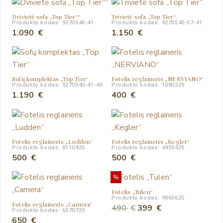
was:
is:
Dvivietė sofa „Top Tier““
Trivietė sofa „Top Tier“
180 €.
120 €.
Produkto kodas: 9270540-41
Produkto kodas: 9270540-57-41
1.090
€
1.150
€
Sofų komplektas „Top Tier“
Fotelis reglaineris „NERVIANO“
Produkto kodas: 9270540-41-46
Produkto kodas: 1080229
1.190
€
400
€
Fotelis reglaineris „Ludden“
Fotelis reglaineris „Kegler“
Produkto kodas: 8110425
Produkto kodas: 4450425
500
€
500
€
%
Fotelis „Tulen“
Produkto kodas: 9860625
Fotelis reglaineris „Camera“
Original
Current
490
€
399
€
Produkto kodas: 6570729
price
price
650
€