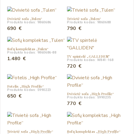
was:
is:
490 €.
399 €.
Dvivietė sofa „Tulen“
Trivietė sofa „Tulen“
Produkto kodas: 9860686
Produkto kodas: 9860688
690
€
790
€
Sofų komplektas „Tulen“
Produkto kodas: 9860686-88
TV spintelė „GALLIDEN”
1.480
€
Produkto kodas: W841-168
720
€
Fotelis „High Profile“
Produkto kodas: 5990223
Dvivietė sofa „High Profile“
650
€
Produkto kodas: 5990235
770
€
Trivietė sofa „High Profile“
Sofų komplektas „High Profile“