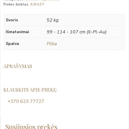
Prekės ženklas:
ASHLEY
52 kg
Svoris
99 - 114 - 107 cm (Il-Pl-Au)
Išmatavimai
Pilka
Spalva
APRAŠYMAS
KLAUSKITE APIE PREKĘ:
+370 623 77727
Susijusios prekės