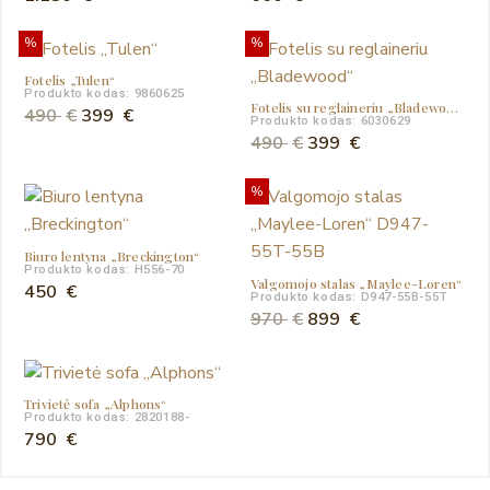
%
%
Fotelis „Tulen“
Produkto kodas: 9860625
Fotelis su reglaineriu „Bladewood“
Original
Current
490
€
399
€
Produkto kodas: 6030629
price
price
Original
Current
490
€
399
€
was:
is:
price
price
%
490 €.
399 €.
was:
is:
490 €.
399 €.
Biuro lentyna „Breckington“
Produkto kodas: H556-70
Valgomojo stalas „Maylee-Loren“
450
€
Produkto kodas: D947-55B-55T
Original
Current
970
€
899
€
price
price
was:
is:
970 €.
899 €.
Trivietė sofa „Alphons“
Produkto kodas: 2820188-
790
€