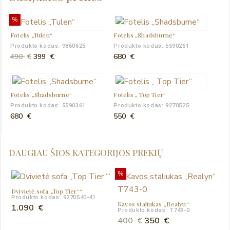
%
Fotelis „Tulen“
Fotelis „Shadsburne“
Produkto kodas: 9860625
Produkto kodas: 5590261
Original
Current
490
€
399
€
680
€
price
price
was:
is:
490 €.
399 €.
Fotelis „Shadsburne“
Fotelis „ Top Tier“
Produkto kodas: 5590361
Produkto kodas: 9270525
680
€
550
€
DAUGIAU ŠIOS KATEGORIJOS PREKIŲ
%
Dvivietė sofa „Top Tier““
Produkto kodas: 9270540-41
Kavos staliukas „Realyn“
1.090
€
Produkto kodas: T743-0
Original
Current
400
€
350
€