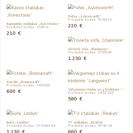
price
price
was:
is:
890 €.
699 €.
Pufas „Aylesworth”
Produkto kodas: 5370214
Kampinis staliukas „Korestone“
220
€
Produkto kodas: T689-6
210
€
Trivietė sofa „Stanmore“
Produkto kodas: 5790538
1.230
€
Fotelis „Bonnacraft“
Produkto kodas: 1430425
Valgomojo stalas su 4 kėdėmis “Langwest”
600
€
Produkto kodas: D422-225
580
€
Sofa „Lindyn“
TV staliukas „Realyn“
Produkto kodas: 2110464-65
Produkto kodas: W743-68
1.130
€
660
€