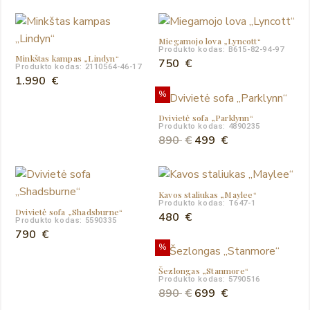
price
price
was:
is:
400 €.
350 €.
Miegamojo lova „Lyncott“
Produkto kodas: B615-82-94-97
Minkštas kampas „Lindyn“
750
€
Produkto kodas: 2110564-46-17
1.990
€
%
Dvivietė sofa „Parklynn“
Produkto kodas: 4890235
Original
Current
890
€
499
€
price
price
was:
is:
890 €.
499 €.
Kavos staliukas „Maylee“
Produkto kodas: T647-1
Dvivietė sofa „Shadsburne“
480
€
Produkto kodas: 5590335
790
€
%
Šezlongas „Stanmore“
Produkto kodas: 5790516
Original
Current
890
€
699
€