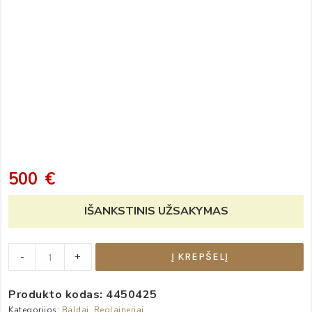
500
€
IŠANKSTINIS UŽSAKYMAS
Fotelis
-
+
Į KREPŠELĮ
reglaineris
„Kegler“
Produkto kodas:
4450425
quantity
Kategorijos:
Baldai
,
Reglaineriai