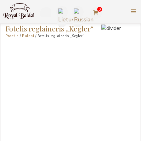
Pereiti
0
prie
turinio
ROYAL BALDAI |
+370
Fotelis reglaineris „Kegler“
AMERIKIETIŠKI ASHLEY
Pradžia
/
Baldai
/ Fotelis reglaineris „Kegler“
623
BALDAI
77727