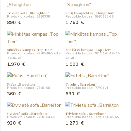
Trivietė sofa „Stoughton“
Sofų komplektas „Stoughton“
Produkto kodas: 5680338
Produkto kodas: 5680335-38
890
€
1.760
€
Minkštas kampas „Top Tier“
Minkštas kampas „Top Tier“
Produkto kodas: 9270540-57-19-
Produkto kodas: 9270640-19-77-
77-46-41
46-41
1.970
€
1.990
€
Pufas „Barrelton“
Fotelis „Barrelton“
Produkto kodas: 7790108
Produkto kodas: 7790121
360
€
630
€
Dvivietė sofa „Barrelton“
Trivietė sofa „Barrelton“
Produkto kodas: 7790164-65
Produkto kodas: 7790164-46-65
920
€
1.270
€