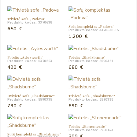
Trivietė sofa „Padova“
Produkto kodas: 3370638
Sofų komplektas „Padova“
650
€
Produkto kodas: 3370638-35
1.200
€
Fotelis „Aylesworth“
Fotelis „Shadsburne“
Produkto kodas: 5370223
Produkto kodas: 5590361
490
€
680
€
Dvivietė sofa „Shadsburne“
Trivietė sofa „Shadsburne“
Produkto kodas: 5590335
Produkto kodas: 5590338
790
€
890
€
Fotelis „Stonemeade“
Produkto kodas: 5950423
Sofų komplektas „Shadsburne“
399
€