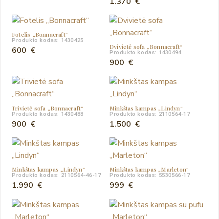
1.370
€
Fotelis „Bonnacraft“
Produkto kodas: 1430425
Dvivietė sofa „Bonnacraft“
600
€
Produkto kodas: 1430494
900
€
Trivietė sofa „Bonnacraft“
Minkštas kampas „Lindyn“
Produkto kodas: 1430488
Produkto kodas: 2110564-17
900
€
1.500
€
Minkštas kampas „Lindyn“
Minkštas kampas „Marleton“
Produkto kodas: 2110564-46-17
Produkto kodas: 5530566-17
1.990
€
999
€