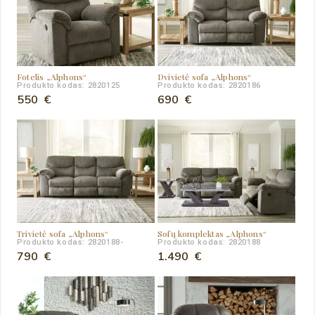
Fotelis „Alphons“
Dvivietė sofa „Alphons“
Produkto kodas: 2820125
Produkto kodas: 2820186
550
€
690
€
Trivietė sofa „Alphons“
Sofų komplektas „Alphons“
Produkto kodas: 2820188-
Produkto kodas: 2820188
790
€
1.490
€