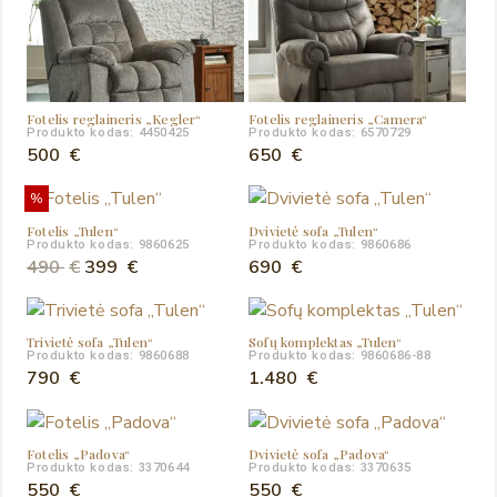
Fotelis reglaineris „Kegler“
Fotelis reglaineris „Camera“
Produkto kodas: 4450425
Produkto kodas: 6570729
500
€
650
€
%
Fotelis „Tulen“
Dvivietė sofa „Tulen“
Produkto kodas: 9860625
Produkto kodas: 9860686
Original
Current
490
€
399
€
690
€
price
price
was:
is:
Trivietė sofa „Tulen“
Sofų komplektas „Tulen“
490 €.
399 €.
Produkto kodas: 9860688
Produkto kodas: 9860686-88
790
€
1.480
€
Fotelis „Padova“
Dvivietė sofa „Padova“
Produkto kodas: 3370644
Produkto kodas: 3370635
550
€
550
€