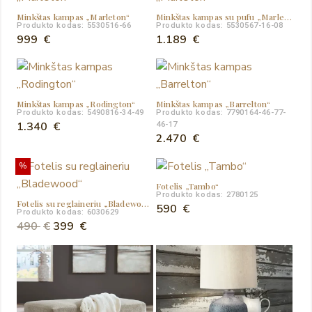
Minkštas kampas „Marleton“
Minkštas kampas su pufu „Marleton“
Produkto kodas: 5530516-66
Produkto kodas: 5530567-16-08
999
€
1.189
€
Minkštas kampas „Rodington“
Minkštas kampas „Barrelton“
Produkto kodas: 5490816-34-49
Produkto kodas: 7790164-46-77-
1.340
€
46-17
2.470
€
%
Fotelis „Tambo“
Produkto kodas: 2780125
Fotelis su reglaineriu „Bladewood“
590
€
Produkto kodas: 6030629
Original
Current
490
€
399
€
price
price
was:
is:
490 €.
399 €.