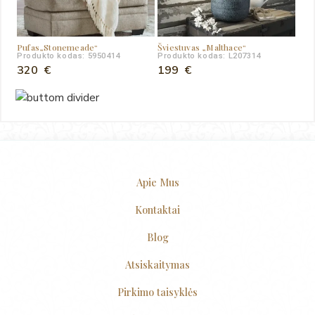
Pufas„Stonemeade“
Šviestuvas „Malthace“
Produkto kodas: 5950414
Produkto kodas: L207314
320
€
199
€
Apie Mus
Kontaktai
Blog
Atsiskaitymas
Pirkimo taisyklės