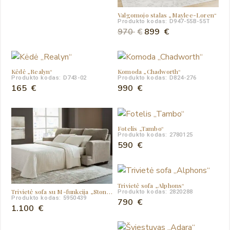
Valgomojo stalas „Maylee-Loren“
Produkto kodas: D947-55B-55T
Original
Current
970
€
899
€
price
price
was:
is:
970 €.
899 €.
Kėdė „Realyn“
Komoda „Chadworth“
Produkto kodas: D743-02
Produkto kodas: D824-276
165
€
990
€
Fotelis „Tambo“
Produkto kodas: 2780125
590
€
Trivietė sofa „Alphons“
Trivietė sofa su M-funkcija „Stonemeade“
Produkto kodas: 2820288
Produkto kodas: 5950439
790
€
1.100
€