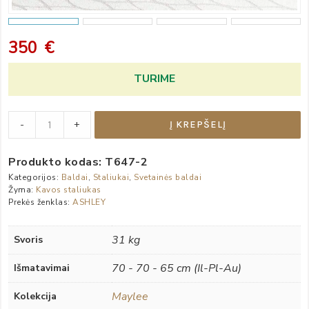
350
€
TURIME
Kampinis
-
+
Į KREPŠELĮ
staliukas
„Maylee“
Produkto kodas:
T647-2
quantity
Kategorijos:
Baldai
,
Staliukai
,
Svetainės baldai
Žyma:
Kavos staliukas
Prekės ženklas:
ASHLEY
31 kg
Svoris
70 - 70 - 65 cm (Il-Pl-Au)
Išmatavimai
Maylee
Kolekcija