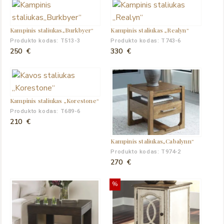
Kampinis staliukas„Burkbyer“
Kampinis staliukas „Realyn“
Produkto kodas: T513-3
Produkto kodas: T743-6
250
€
330
€
Kampinis staliukas „Korestone“
Produkto kodas: T689-6
210
€
Kampinis staliukas„Cabalynn“
Produkto kodas: T974-2
270
€
%