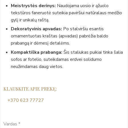
Meistrystės derinys:
Naudojama uosio ir ąžuolo
tekstūros faneruotė suteikia paviršiui natūralaus medžio
gylį ir unikalų raštą.
Dekoratyvinis apvadas:
Po stalviršiu esantis
ornamentuotas kraštas (apvadas) pabrėžia baldo
prabangą ir dėmesį detalėms.
Kompaktiška prabanga:
Šis staliukas puikiai tinka šalia
sofos ar fotelio, suteikdamas erdvei solidumo
neužimdamas daug vietos.
KLAUSKITE APIE PREKĘ:
+370 623 77727
Vardas
*