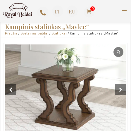
Pereiti
0
prie
turinio
ROYAL BALDAI |
+370
Kampinis staliukas „Maylee“
AMERIKIETIŠKI ASHLEY
Pradžia
/
Svetainės baldai
/
Staliukai
/ Kampinis staliukas „Maylee“
623
BALDAI
77727