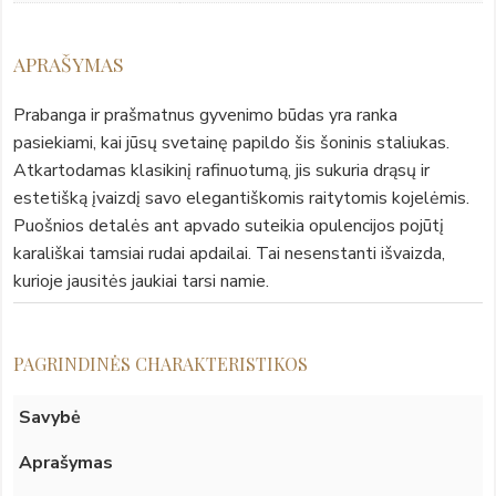
APRAŠYMAS
Prabanga ir prašmatnus gyvenimo būdas yra ranka
pasiekiami, kai jūsų svetainę papildo šis šoninis staliukas.
Atkartodamas klasikinį rafinuotumą, jis sukuria drąsų ir
estetišką įvaizdį savo elegantiškomis raitytomis kojelėmis.
Puošnios detalės ant apvado suteikia opulencijos pojūtį
karališkai tamsiai rudai apdailai. Tai nesenstanti išvaizda,
kurioje jausitės jaukiai tarsi namie.
PAGRINDINĖS CHARAKTERISTIKOS
Savybė
Aprašymas