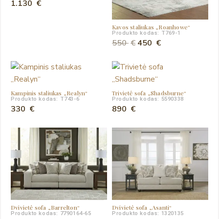
1.130
€
Kavos staliukas „Roanhowe“
Produkto kodas: T769-1
Original
Current
550
€
450
€
price
price
was:
is:
550 €.
450 €.
Kampinis staliukas „Realyn“
Trivietė sofa „Shadsburne“
Produkto kodas: T743-6
Produkto kodas: 5590338
330
€
890
€
Dvivietė sofa „Barrelton“
Dvivietė sofa „Asanti“
Produkto kodas: 7790164-65
Produkto kodas: 1320135