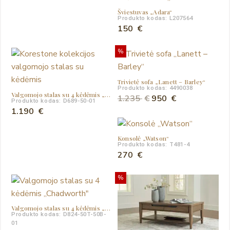
Šviestuvas „Adara“
Produkto kodas: L207564
150
€
%
Trivietė sofa „Lanett – Barley“
Produkto kodas: 4490038
Valgomojo stalas su 4 kėdėmis „Koreston“
Original
Current
1.235
€
950
€
Produkto kodas: D689-50-01
price
price
1.190
€
was:
is:
1.235 €.
950 €.
Konsolė „Watson“
Produkto kodas: T481-4
270
€
%
Valgomojo stalas su 4 kėdėmis „Chadworth”
Produkto kodas: D824-50T-50B-
01