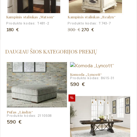
Kampinis staliukas „Watson“
Kampinis staliukas „Realyn“
Produkto kodas: T481-2
Produkto kodas: T743-7
Original
Current
180
€
300
€
270
€
price
price
was:
is:
DAUGIAU ŠIOS KATEGORIJOS PREKIŲ
300 €.
270 €.
Komoda „Lyncott“
Produkto kodas: B615-31
590
€
%
Pufas „Lindyn“
Produkto kodas: 2110508
590
€