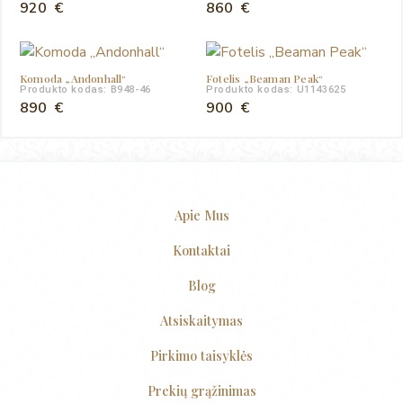
920
€
860
€
Komoda „Andonhall“
Fotelis „Beaman Peak“
Produkto kodas: B948-46
Produkto kodas: U1143625
890
€
900
€
Apie Mus
Kontaktai
Blog
Atsiskaitymas
Pirkimo taisyklės
Prekių grąžinimas