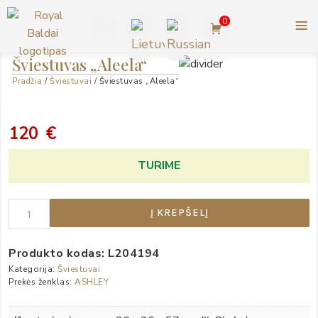
Pereiti
0
prie
turinio
+370
Šviestuvas „Aleela“
ROYAL BALDAI |
Pradžia
/
Šviestuvai
/ Šviestuvas „Aleela“
623
AMERIKIETIŠKI ASHLEY
BALDAI
77727
120
€
TURIME
Į KREPŠELĮ
Produkto kodas:
L204194
Kategorija:
Šviestuvai
Prekės ženklas:
ASHLEY