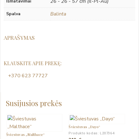
26 - 26 - 57 cm (Il-Pl-Au)
Išmatavimai
Balinta
Spalva
APRAŠYMAS
KLAUSKITE APIE PREKĘ:
+370 623 77727
Susijusios prekės
Šviestuvas „Dayo“
Produkto kodas: L207364
Šviestuvas „Malthace“