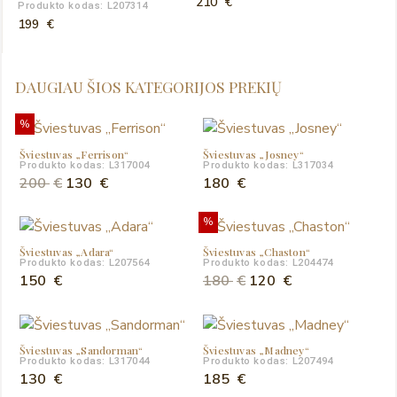
210
€
Produkto kodas: L207314
199
€
DAUGIAU ŠIOS KATEGORIJOS PREKIŲ
%
Šviestuvas „Ferrison“
Šviestuvas „Josney“
Produkto kodas: L317004
Produkto kodas: L317034
Original
Current
200
€
130
€
180
€
price
price
%
was:
is:
200 €.
130 €.
Šviestuvas „Adara“
Šviestuvas „Chaston“
Produkto kodas: L207564
Produkto kodas: L204474
Original
Current
150
€
180
€
120
€
price
price
was:
is:
180 €.
120 €.
Šviestuvas „Sandorman“
Šviestuvas „Madney“
Produkto kodas: L317044
Produkto kodas: L207494
130
€
185
€