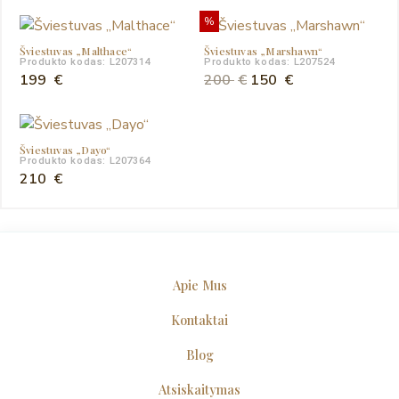
%
Šviestuvas „Malthace“
Šviestuvas „Marshawn“
Produkto kodas: L207314
Produkto kodas: L207524
Original
Current
199
€
200
€
150
€
price
price
was:
is:
200 €.
150 €.
Šviestuvas „Dayo“
Produkto kodas: L207364
210
€
Apie Mus
Kontaktai
Blog
Atsiskaitymas