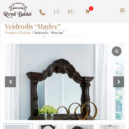
Pereiti
0
prie
turinio
ROYAL BALDAI |
+370
Veidrodis “Maylee”
AMERIKIETIŠKI ASHLEY
Pradžia
/
Baldai
/ Veidrodis “Maylee”
623
BALDAI
77727