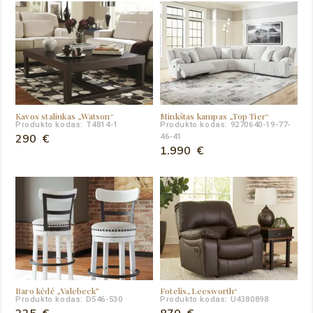
Kavos staliukas „Watson“
Minkštas kampas „Top Tier“
Produkto kodas: T4814-1
Produkto kodas: 9270640-19-77-
290
€
46-41
1.990
€
Baro kėdė „Valebeck”
Fotelis„Leesworth“
Produkto kodas: D546-530
Produkto kodas: U4380898