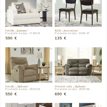
Fotelis „Karinne“
Kėdė „Korestone“
Produkto kodas: 3140323
Produkto kodas: D689-01
590
€
135
€
Fotelis „Alphons“
Dvivietė sofa „Alphons“
Produkto kodas: 2820225
Produkto kodas: 2820186
550
€
690
€