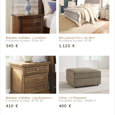
Naktinis staliukas „Lavinton“
Miegamojo lova „Realyn“
Produkto kodas: B764-93
Produkto kodas: B743
345
€
1.120
€
Naktinis staliukas „Vandenmore“
Pufas „O’Phannon“
Produkto kodas: B779-92
Produkto kodas: 2940311
410
€
400
€