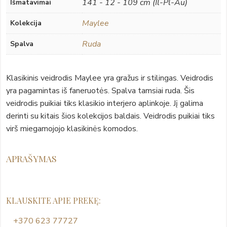
141 - 12 - 109 cm (Il-Pl-Au)
Išmatavimai
Maylee
Kolekcija
Ruda
Spalva
Klasikinis veidrodis Maylee yra gražus ir stilingas. Veidrodis
yra pagamintas iš faneruotės. Spalva tamsiai ruda. Šis
veidrodis puikiai tiks klasikio interjero aplinkoje. Jį galima
derinti su kitais šios kolekcijos baldais. Veidrodis puikiai tiks
virš miegamojojo klasikinės komodos.
APRAŠYMAS
KLAUSKITE APIE PREKĘ:
+370 623 77727