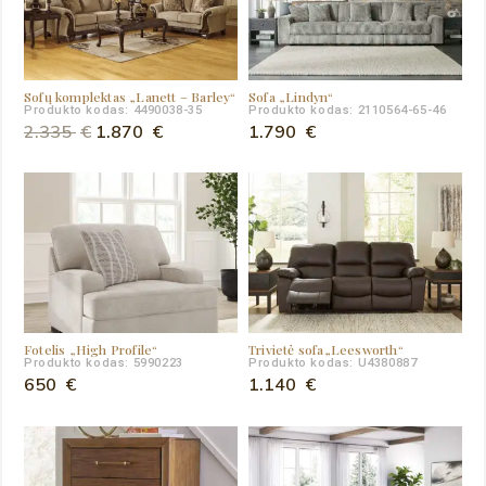
Sofų komplektas „Lanett – Barley“
Sofa „Lindyn“
Produkto kodas: 4490038-35
Produkto kodas: 2110564-65-46
Original
Current
2.335
€
1.870
€
1.790
€
price
price
was:
is:
2.335 €.
1.870 €.
Fotelis „High Profile“
Trivietė sofa„Leesworth“
Produkto kodas: 5990223
Produkto kodas: U4380887
650
€
1.140
€