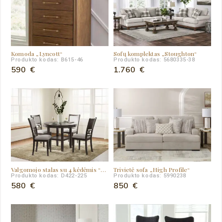
Komoda „Lyncott“
Sofų komplektas „Stoughton“
Produkto kodas: B615-46
Produkto kodas: 5680335-38
590
€
1.760
€
Valgomojo stalas su 4 kėdėmis “Langwest”
Trivietė sofa „High Profile“
Produkto kodas: D422-225
Produkto kodas: 5990238
580
€
850
€