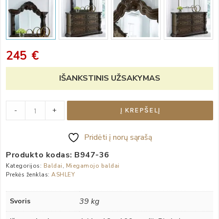
245
€
IŠANKSTINIS UŽSAKYMAS
Veidrodis
-
+
Į KREPŠELĮ
“Maylee”
quantity
Pridėti į norų sąrašą
Produkto kodas:
B947-36
Kategorijos:
Baldai
,
Miegamojo baldai
Prekės ženklas:
ASHLEY
39 kg
Svoris