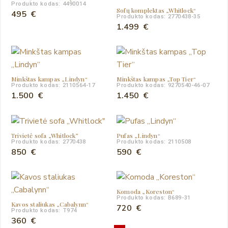
Produkto kodas: 4490014
Sofų komplektas „Whitlock“
495
€
Produkto kodas: 2770438-35
1.499
€
Minkštas kampas „Lindyn“
Minkštas kampas „Top Tier“
Produkto kodas: 2110564-17
Produkto kodas: 9270540-46-07
1.500
€
1.450
€
Trivietė sofa „Whitlock”
Pufas „Lindyn“
Produkto kodas: 2770438
Produkto kodas: 2110508
850
€
590
€
Komoda „Koreston“
Produkto kodas: B689-31
Kavos staliukas „Cabalynn“
720
€
Produkto kodas: T974
360
€