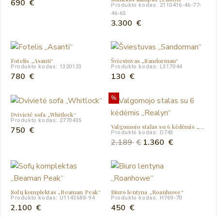
690
€
Produkto kodas: 2110416-46-77-
46-65
3.300
€
Fotelis „Asanti“
Šviestuvas „Sandorman“
Produkto kodas: 1320123
Produkto kodas: L317044
780
€
130
€
%
Dvivietė sofa „Whitlock“
Produkto kodas: 2770435
Valgomojo stalas su 6 kėdėmis „Realyn“
750
€
Produkto kodas: D743
Original
Current
2.189
€
1.360
€
price
price
was:
is:
2.189 €.
1.360 €.
Sofų komplektas „Beaman Peak“
Biuro lentyna „Roanhowe“
Produkto kodas: U1143688-94
Produkto kodas: H769-70
2.100
€
450
€