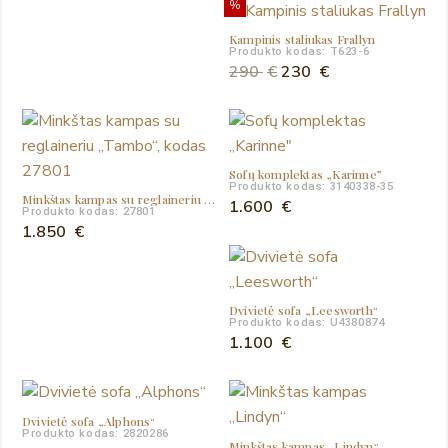
%
Kampinis staliukas Frallyn
Produkto kodas: T623-6
Original
Current
290
€
230
€
price
price
was:
is:
290 €.
230 €.
Sofų komplektas „Karinne”
Produkto kodas: 3140338-35
Minkštas kampas su reglaineriu „Tambo“
1.600
€
Produkto kodas: 27801
1.850
€
Dvivietė sofa „Leesworth“
Produkto kodas: U4380874
1.100
€
Dvivietė sofa „Alphons“
Produkto kodas: 2820286
Minkštas kampas „Lindyn“