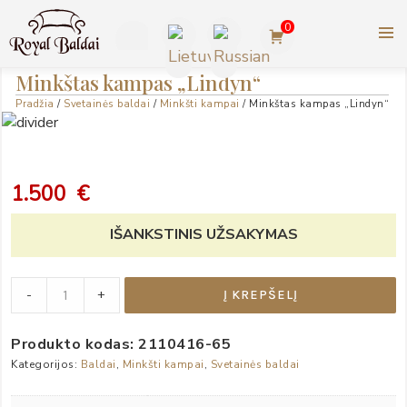
Pereiti
0
prie
turinio
ROYAL BALDAI |
+370
Minkštas kampas „Lindyn“
AMERIKIETIŠKI ASHLEY
Pradžia
/
Svetainės baldai
/
Minkšti kampai
/ Minkštas kampas „Lindyn“
623
BALDAI
77727
1.500
€
IŠANKSTINIS UŽSAKYMAS
Minkštas
-
+
Į KREPŠELĮ
kampas
„Lindyn“
Produkto kodas:
2110416-65
quantity
Kategorijos:
Baldai
,
Minkšti kampai
,
Svetainės baldai