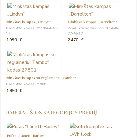
Minkštas kampas „Lindyn“
Minkštas kampas „Barrelton“
Produkto kodas: 2110564-46-
Produkto kodas: 7790164-46-
17
77-46-17
1.990
€
2.470
€
Minkštas kampas su reglaineriu „Tambo“
Produkto kodas: 27801
1.850
€
DAUGIAU ŠIOS KATEGORIJOS PREKIŲ
Pufas „Lanett-Barley”