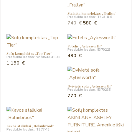
Staliukų komplektas „Frallyn“
Produkto kodas: T623-8-6
Original
Current
740
€
580
€
price
price
was:
is:
740 €.
580 €.
Fotelis „Aylesworth“
Produkto kodas: 5370223
Sofų komplektas „Top Tier“
490
€
Produkto kodas: 9270540-41-46
1.190
€
Dvivietė sofa „Aylesworth“
Produkto kodas: 5370235
770
€
Kavos staliukai „Bolanbrook“
Produkto kodas: T377-13