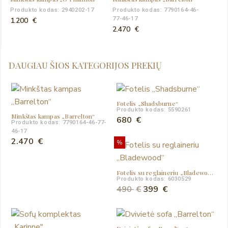
Produkto kodas: 2940202-17
Produkto kodas: 7790164-46-
77-46-17
1.200
€
2.470
€
DAUGIAU ŠIOS KATEGORIJOS PREKIŲ
Fotelis „Shadsburne“
Produkto kodas: 5590261
Minkštas kampas „Barrelton“
680
€
Produkto kodas: 7790164-46-77-
46-17
2.470
€
%
Fotelis su reglaineriu „Bladewood“
Produkto kodas: 6030529
Original
Current
490
€
399
€
price
price
was:
is:
490 €.
399 €.