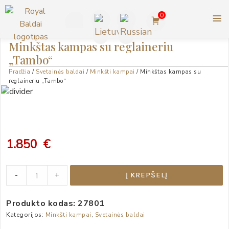
Pereiti
0
prie
turinio
+370
Minkštas kampas su reglaineriu
ROYAL BALDAI |
„Tambo“
623
AMERIKIETIŠKI ASHLEY
Pradžia
/
Svetainės baldai
/
Minkšti kampai
/ Minkštas kampas su
BALDAI
77727
reglaineriu „Tambo“
1.850
€
Minkštas
-
+
Į KREPŠELĮ
kampas
su
Produkto kodas:
27801
reglaineriu
„Tambo“
Kategorijos:
Minkšti kampai
,
Svetainės baldai
quantity