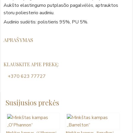
Aukšto elastingumo putplasčio pagalvėlės, aptrauktos
storu poliesterio audiniu.
Audinio sudėtis: polistieris 95%, PU 5%.
APRAŠYMAS
KLAUSKITE APIE PREKĘ:
+370 623 77727
Susijusios prekės
Minkštas kampas „O’Phannon“
Minkštas kampas „Barrelton“