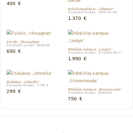
400
€
Sofų komplektas „Akinlane”
Produkto kodas: 2410135-38
1.370
€
Fotelis „Monaghan“
Produkto kodas: 9620523
Minkštas kampas „Lindyn“
650
€
Produkto kodas: 2110564-46-17
1.990
€
Staliukas „Johnelle“
Produkto kodas: T776-3
Minkštas kampas „Stonemeade“
299
€
Produkto kodas: 5950418
750
€