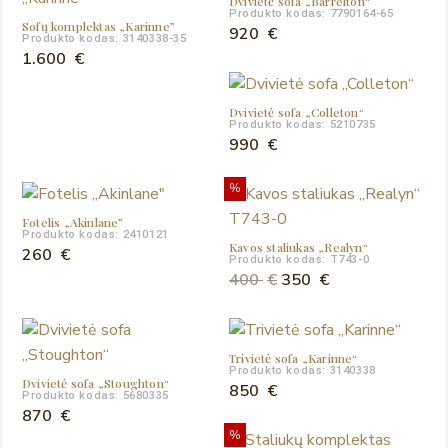
Dvivietė sofa „Barrelton“
Produkto kodas: 7790164-65
Sofų komplektas „Karinne”
920
€
Produkto kodas: 3140338-35
1.600
€
Dvivietė sofa „Colleton“
Produkto kodas: 5210735
990
€
%
Fotelis „Akinlane”
Produkto kodas: 2410121
Kavos staliukas „Realyn“
260
€
Produkto kodas: T743-0
Original
Current
400
€
350
€
price
price
was:
is:
400 €.
350 €.
Trivietė sofa „Karinne“
Produkto kodas: 3140338
Dvivietė sofa „Stoughton“
850
€
Produkto kodas: 5680335
870
€
%