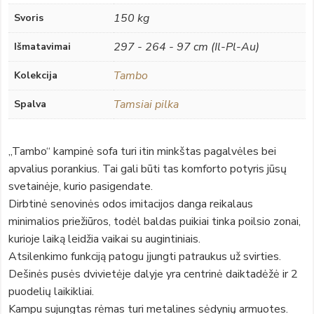
150 kg
Svoris
297 - 264 - 97 cm (Il-Pl-Au)
Išmatavimai
Tambo
Kolekcija
Tamsiai pilka
Spalva
„Tambo“ kampinė sofa turi itin minkštas pagalvėles bei
apvalius porankius. Tai gali būti tas komforto potyris jūsų
svetainėje, kurio pasigendate.
Dirbtinė senovinės odos imitacijos danga reikalaus
minimalios priežiūros, todėl baldas puikiai tinka poilsio zonai,
kurioje laiką leidžia vaikai su augintiniais.
Atsilenkimo funkciją patogu įjungti patraukus už svirties.
Dešinės pusės dvivietėje dalyje yra centrinė daiktadėžė ir 2
puodelių laikikliai.
Kampu sujungtas rėmas turi metalines sėdynių armuotes.