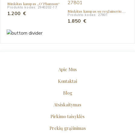
Minkštas kampas „O’Phannon“
Produkto kodas: 2940202-17
Minkštas kampas su reglaineriu „Tambo“
1.200
€
Produkto kodas: 27801
1.850
€
Apie Mus
Kontaktai
Blog
Atsiskaitymas
Pirkimo taisyklės
Prekių grąžinimas