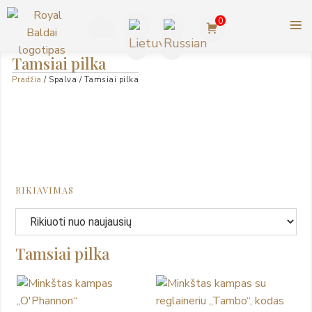
Pereiti
0
prie
turinio
+370
Tamsiai pilka
ROYAL BALDAI |
Pradžia
/ Spalva / Tamsiai pilka
623
AMERIKIETIŠKI ASHLEY
BALDAI
77727
RIKIAVIMAS
Tamsiai pilka