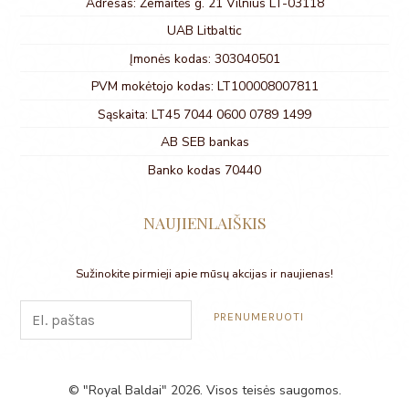
Adresas: Žemaitės g. 21 Vilnius LT-03118
UAB Litbaltic
Įmonės kodas: 303040501
PVM mokėtojo kodas: LT100008007811
Sąskaita: LT45 7044 0600 0789 1499
AB SEB bankas
Banko kodas 70440
NAUJIENLAIŠKIS
Sužinokite pirmieji apie mūsų akcijas ir naujienas!
© "Royal Baldai" 2026. Visos teisės saugomos.