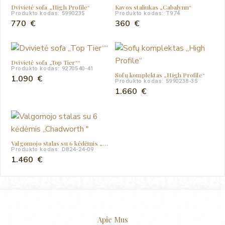
Dvivietė sofa „High Profile“
Kavos staliukas „Cabalynn“
Produkto kodas: 5990235
Produkto kodas: T974
770
€
360
€
Dvivietė sofa „Top Tier““
Produkto kodas: 9270540-41
Sofų komplektas „High Profile“
1.090
€
Produkto kodas: 5990238-35
1.660
€
Valgomojo stalas su 6 kėdėmis „Chadworth „
Produkto kodas: D824-24-09
1.460
€
Apie Mus