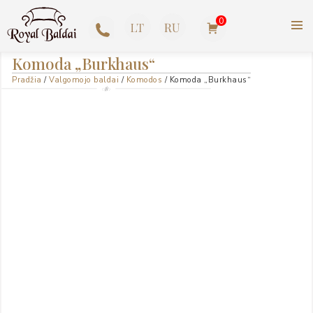
Pereiti
0
prie
turinio
ROYAL BALDAI |
+370
Komoda „Burkhaus“
AMERIKIETIŠKI ASHLEY
Pradžia
/
Valgomojo baldai
/
Komodos
/ Komoda „Burkhaus“
623
BALDAI
77727