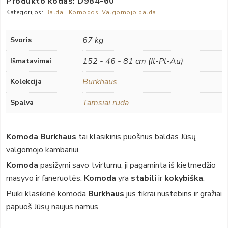
Produkto kodas:
D984-60
Kategorijos:
Baldai
,
Komodos
,
Valgomojo baldai
67 kg
Svoris
152 - 46 - 81 cm (Il-Pl-Au)
Išmatavimai
Burkhaus
Kolekcija
Tamsiai ruda
Spalva
Komoda Burkhaus
tai klasikinis puošnus baldas Jūsų
valgomojo kambariui.
Komoda
pasižymi savo tvirtumu, ji pagaminta iš kietmedžio
masyvo ir faneruotės.
Komoda
yra
stabili
ir
kokybiška
.
Puiki klasikinė komoda
Burkhaus
jus tikrai nustebins ir gražiai
papuoš Jūsų naujus namus.