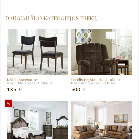
DAUGIAU ŠIOS KATEGORIJOS PREKIŲ
Kėdė „Korestone“
Fotelis reglaineris „Ludden“
Produkto kodas: D689-01
Produkto kodas: 8110425
135
€
500
€
%