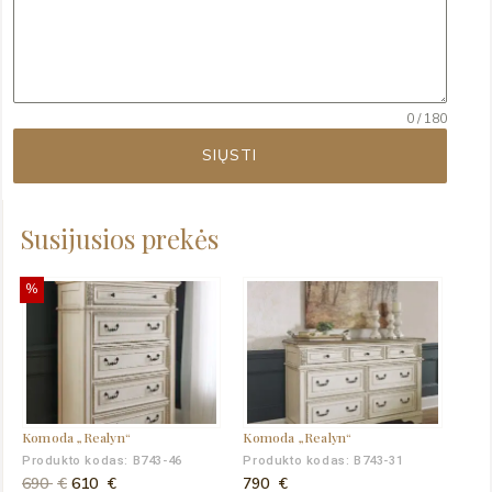
0 / 180
SIŲSTI
Susijusios prekės
%
Komoda „Realyn“
Komoda „Realyn“
Produkto kodas: B743-46
Produkto kodas: B743-31
Original
Current
690
€
610
€
790
€