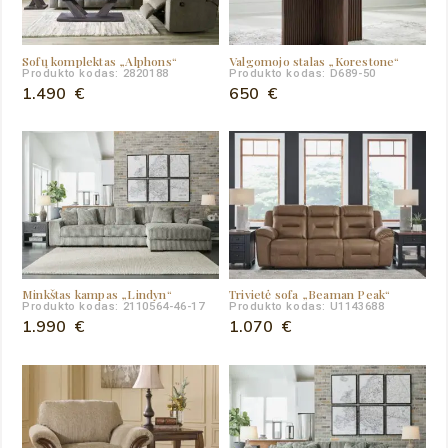
Sofų komplektas „Alphons“
Valgomojo stalas „Korestone“
Produkto kodas: 2820188
Produkto kodas: D689-50
1.490
€
650
€
Minkštas kampas „Lindyn“
Trivietė sofa „Beaman Peak“
Produkto kodas: 2110564-46-17
Produkto kodas: U1143688
1.990
€
1.070
€