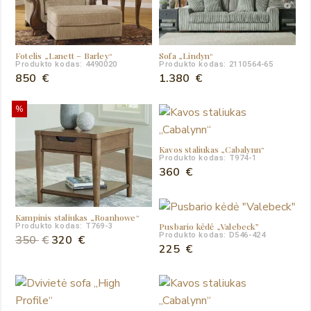
Fotelis „Lanett – Barley“
Sofa „Lindyn“
Produkto kodas: 4490020
Produkto kodas: 2110564-65
850
€
1.380
€
%
Kavos staliukas „Cabalynn“
Produkto kodas: T974-1
360
€
Kampinis staliukas „Roanhowe“
Pusbario kėdė „Valebeck”
Produkto kodas: T769-3
Produkto kodas: D546-424
Original
Current
350
€
320
€
225
€
price
price
was:
is:
350 €.
320 €.