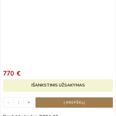
770
€
IŠANKSTINIS UŽSAKYMAS
Komoda
-
+
Į KREPŠELĮ
„Burkhaus“
quantity