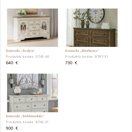
price
price
was:
is:
690 €.
610 €.
Komoda „Realyn“
Komoda „Sturlayne“
Produkto kodas: D743-60
Produkto kodas: B787-31
640
€
730
€
Komoda „Robbinsdale“
Produkto kodas: B742-21
900
€