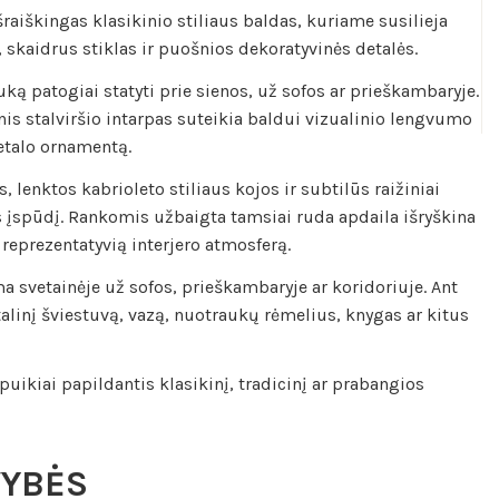
šraiškingas klasikinio stiliaus baldas, kuriame susilieja
 skaidrus stiklas ir puošnios dekoratyvinės detalės.
uką patogiai statyti prie sienos, už sofos ar prieškambaryje.
nis stalviršio intarpas suteikia baldui vizualinio lengvumo
metalo ornamentą.
 lenktos kabrioleto stiliaus kojos ir subtilūs raižiniai
s įspūdį. Rankomis užbaigta tamsiai ruda apdaila išryškina
 reprezentatyvią interjero atmosferą.
a svetainėje už sofos, prieškambaryje ar koridoriuje. Ant
talinį šviestuvą, vazą, nuotraukų rėmelius, knygas ar kitus
puikiai papildantis klasikinį, tradicinį ar prabangios
VYBĖS