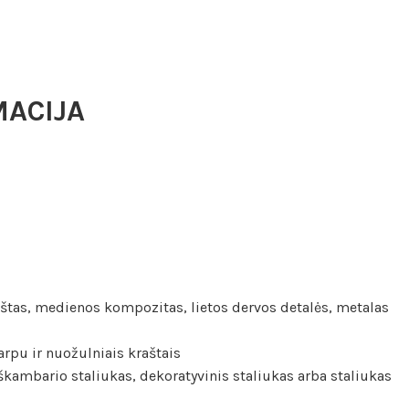
MACIJA
tas, medienos kompozitas, lietos dervos detalės, metalas
arpu ir nuožulniais kraštais
škambario staliukas, dekoratyvinis staliukas arba staliukas