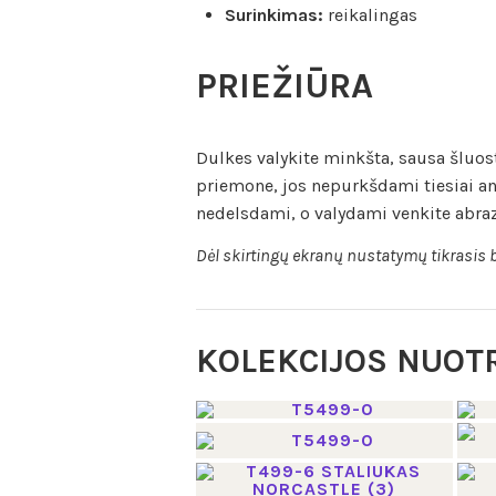
Surinkimas:
reikalingas
PRIEŽIŪRA
Dulkes valykite minkšta, sausa šluoste
priemone, jos nepurkšdami tiesiai ant
nedelsdami, o valydami venkite abra
Dėl skirtingų ekranų nustatymų tikrasis b
KOLEKCIJOS NUOT