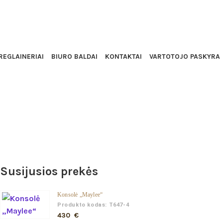
IŠKI ASHLEY
REGLAINERIAI
BIURO BALDAI
KONTAKTAI
VARTOTOJO PASKYRA
Susijusios prekės
Konsolė „Maylee“
Produkto kodas: T647-4
430
€