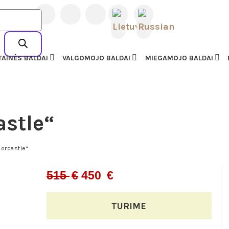
L BALDAI | AMERIKIET
23 77727
AI
TAINĖS BALDAI
VALGOMOJO BALDAI
MIEGAMOJO BALDAI
astle“
orcastle“
Original
Current
515
€
450
€
price
price
TURIME
was:
is: