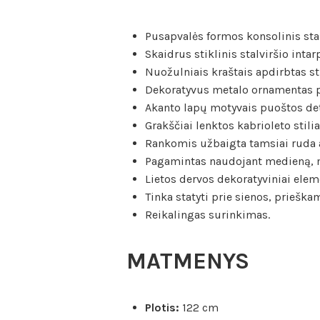
Pusapvalės formos konsolinis sta
Skaidrus stiklinis stalviršio intar
Nuožulniais kraštais apdirbtas st
Dekoratyvus metalo ornamentas p
Akanto lapų motyvais puoštos det
Grakščiai lenktos kabrioleto stili
Rankomis užbaigta tamsiai ruda 
Pagamintas naudojant medieną, 
Lietos dervos dekoratyviniai elem
Tinka statyti prie sienos, prieška
Reikalingas surinkimas.
MATMENYS
Plotis:
122 cm