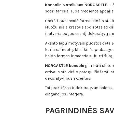
Konsolinis staliukas NORCASTLE
– i
sodri tamsiai ruda medienos apdaila,
Grakšti pusapvalė forma leidžia stali
Nuožulniais kraštais apdirbtas stikli
ir atveria po juo esantį dekoratyvų 
Akanto lapų motyvais puoštos detalės,
kuria rafinuotą, klasikinės prabango
baldo formas ir padeda sukurti šiltą,
NORCASTLE konsolė
gali būti statom
erdvaus stalviršio patogu išdėstyti s
dekoratyvinius akcentus.
Tai praktiškas ir dekoratyvus baldas, 
elegancijos interjerą.
PAGRINDINĖS SA