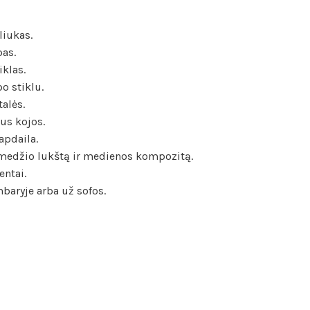
liukas.
pas.
iklas.
o stiklu.
alės.
aus kojos.
apdaila.
medžio lukštą ir medienos kompozitą.
entai.
mbaryje arba už sofos.