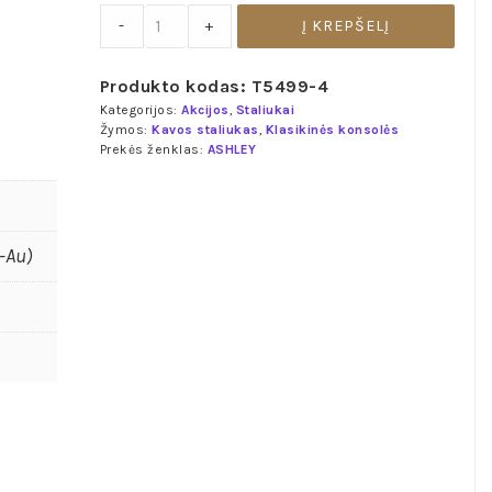
515 €.
450 €.
Konsolė
-
+
Į KREPŠELĮ
„Norcastle“
quantity
Produkto kodas:
T5499-4
Kategorijos:
Akcijos
,
Staliukai
Žymos:
Kavos staliukas
,
Klasikinės konsolės
Prekės ženklas:
ASHLEY
l-Au)