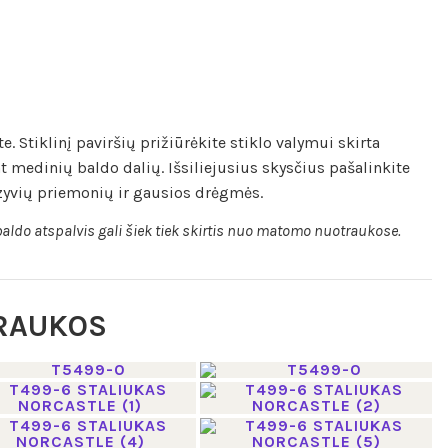
. Stiklinį paviršių prižiūrėkite stiklo valymui skirta
 medinių baldo dalių. Išsiliejusius skysčius pašalinkite
zyvių priemonių ir gausios drėgmės.
aldo atspalvis gali šiek tiek skirtis nuo matomo nuotraukose.
RAUKOS