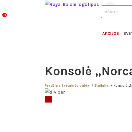
ROYA
Pereiti
+370 6
PRODUCTS
prie
BALD
SEARCH
0
turinio
AKCIJOS
SVE
Konsolė „Norc
Pradžia
/
Svetainės baldai
/
Staliukai
/ Konsolė „N
Išpardavimas!