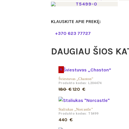
KLAUSKITE APIE PREKĘ:
+370 623 77727
DAUGIAU ŠIOS KA
%
Šviestuvas „Chaston“
Produkto kodas: L204474
Original
Current
180
€
120
€
price
price
was:
is:
Staliukas „Norcastle”
180 €.
120 €.
Produkto kodas: T5499
440
€