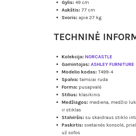
Gylis:
49 cm
Aukštis:
77 cm
Svoris:
apie 27 kg
TECHNINĖ INFOR
Kolekcija:
NORCASTLE
Gamintojas:
ASHLEY FURNITURE
Modelio kodas:
T499-4
Spalva:
tamsiai ruda
Forma:
pusapvalė
Stilius:
klasikinis
Medžiagos:
mediena, medžio lukš
ir stiklas
Stalviršis:
su skaidraus stiklo int
Paskirtis:
svetainės konsolė, prie
už sofos