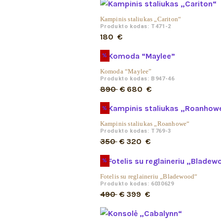
Kampinis staliukas „Cariton“
Produkto kodas: T471-2
180
€
%
Komoda “Maylee”
Produkto kodas: B947-46
Original
Current
890
€
680
€
price
price
%
was:
is:
Kampinis staliukas „Roanhowe“
890 €.
680 €.
Produkto kodas: T769-3
Original
Current
350
€
320
€
price
price
%
was:
is:
Fotelis su reglaineriu „Bladewood“
350 €.
320 €.
Produkto kodas: 6030629
Original
Current
490
€
399
€
price
price
was:
is: