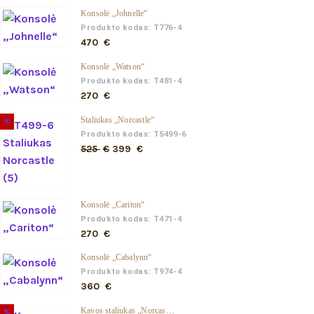
Konsolė „Johnelle“
Produkto kodas: T776-4
470
€
Konsolė „Watson“
Produkto kodas: T481-4
270
€
Staliukas „Norcastle“
%
Produkto kodas: T5499-6
Original
Current
525
€
399
€
price
price
was:
is:
525 €.
399 €.
Konsolė „Cariton“
Produkto kodas: T471-4
270
€
Konsolė „Cabalynn“
Produkto kodas: T974-4
360
€
Kavos staliukas „Norcastle“
%